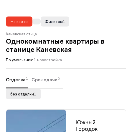
На карте
Фильтры
1
Каневская ст-ца
Однокомнатные квартиры в
станице Каневская
По умолчанию
1 новостройка
1
2
Отделка
Срок сдачи
без отделки
1
Южный
Городок