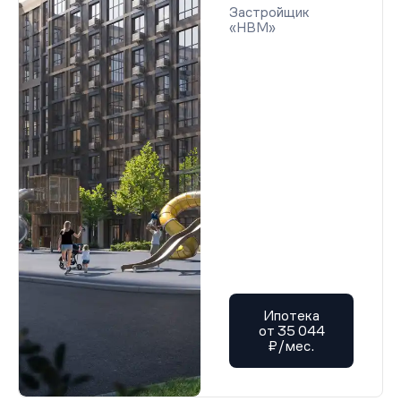
Застройщик
«НВМ»
Ипотека
от 35 044
₽/мес.