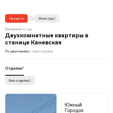
На карте
Фильтры
1
Каневская ст-ца
Двухкомнатные квартиры в
станице Каневская
По умолчанию
1 новостройка
1
Отделка
без отделки
1
Южный
Городок