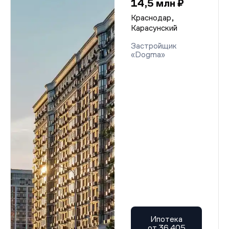
14,5 млн ₽
Краснодар,
Карасунский
Застройщик
«Dogma»
Ипотека
от 36 405