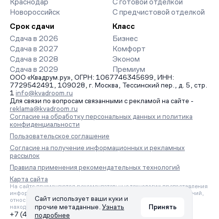
Краснодар
С готовой отделкой
Новороссийск
С предчистовой отделкой
Срок сдачи
Класс
Сдача в 2026
Бизнес
Сдача в 2027
Комфорт
Сдача в 2028
Эконом
Сдача в 2029
Премиум
ООО «Квадрум.ру», ОГРН: 1067746345699, ИНН:
7729542491, 109028, г. Москва, Тессинский пер., д. 5, стр.
1
info@kvadroom.ru
Для связи по вопросам связанными с рекламой на сайте -
reklama@kvadroom.ru
Согласие на обработку персональных данных и политика
конфиденциальности
Пользовательское соглашение
Согласие на получение информационных и рекламных
рассылок
Правила применения рекомендательных технологий
Карта сайта
На сайте применяются рекомендательные технологии предоставления
информации на основе сбора, систематизации и анализа сведений,
Сайт использует ваши куки и
относящихся к предпочтениям пользователей сети «Интернет»,
прочие метаданные.
Узнать
Принять
находящихся на территории Российской Федерации.
+7 (495) 157-88-80
подробнее