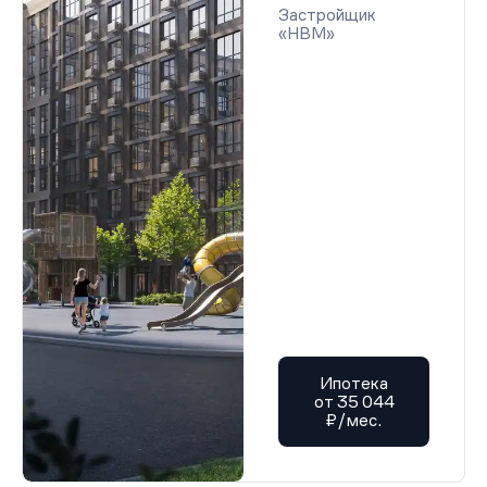
Застройщик
«НВМ»
Ипотека
от 35 044
₽/мес.