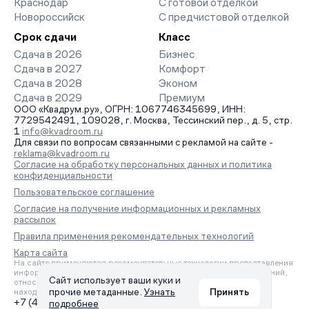
Краснодар
С готовой отделкой
Новороссийск
С предчистовой отделкой
Срок сдачи
Класс
Сдача в 2026
Бизнес
Сдача в 2027
Комфорт
Сдача в 2028
Эконом
Сдача в 2029
Премиум
ООО «Квадрум.ру», ОГРН: 1067746345699, ИНН:
7729542491, 109028, г. Москва, Тессинский пер., д. 5, стр.
1
info@kvadroom.ru
Для связи по вопросам связанными с рекламой на сайте -
reklama@kvadroom.ru
Согласие на обработку персональных данных и политика
конфиденциальности
Пользовательское соглашение
Согласие на получение информационных и рекламных
рассылок
Правила применения рекомендательных технологий
Карта сайта
На сайте применяются рекомендательные технологии предоставления
информации на основе сбора, систематизации и анализа сведений,
Сайт использует ваши куки и
относящихся к предпочтениям пользователей сети «Интернет»,
прочие метаданные.
Узнать
Принять
находящихся на территории Российской Федерации.
+7 (495) 157-88-80
подробнее