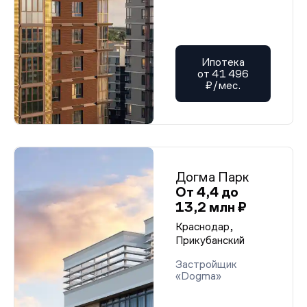
Ипотека
от 41 496
₽/мес.
Догма Парк
От 4,4 до
13,2 млн ₽
Краснодар,
Прикубанский
Застройщик
«Dogma»