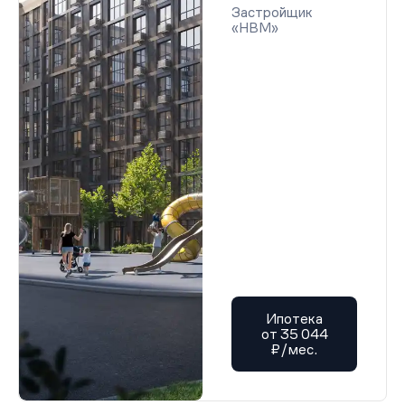
Застройщик
«НВМ»
Ипотека
от 35 044
₽/мес.