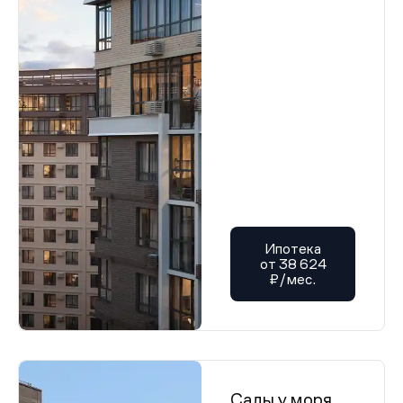
Ипотека
от 38 624
₽/мес.
Сады у моря