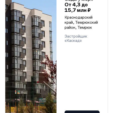
От 4,3 до
15,7 млн ₽
Краснодарский
край, Темрюкский
район, Темрюк
Застройщик
«Каскад»