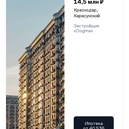
14,5 млн ₽
Краснодар,
Карасунский
Застройщик
«Dogma»
Ипотека
от 40 536