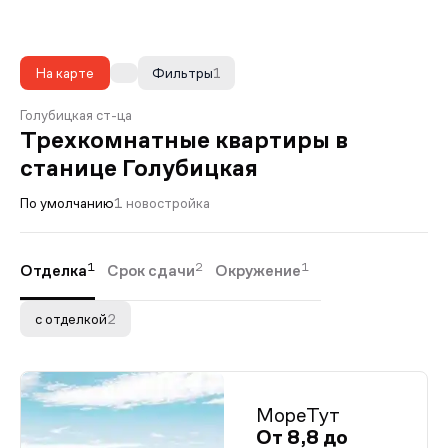
На карте
Фильтры
1
Голубицкая ст-ца
Трехкомнатные квартиры в
станице Голубицкая
По умолчанию
1 новостройка
1
2
1
Отделка
Срок сдачи
Окружение
с отделкой
2
МореТут
От 8,8 до