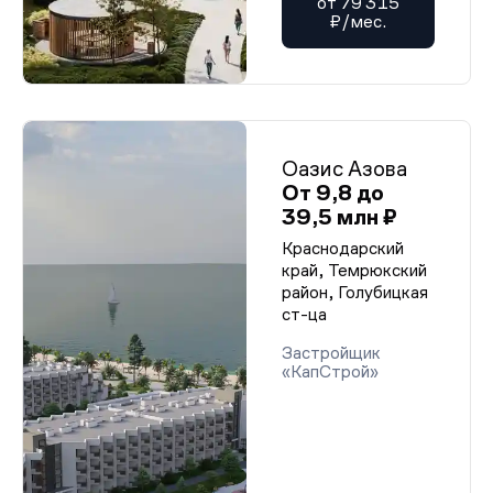
от 79 315
₽/мес.
Оазис Азова
От 9,8 до
39,5 млн ₽
Краснодарский
край, Темрюкский
район, Голубицкая
ст-ца
Застройщик
«КапСтрой»