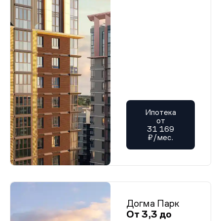
Ипотека
от
31 169
₽/мес.
Догма Парк
От 3,3 до