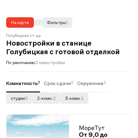
На карте
Фильтры
1
Голубицкая ст-ца
Новостройки в станице
Голубицкая с готовой отделкой
По умолчанию
2 новостройки
3
2
1
Комнатность
Срок сдачи
Окружение
студии
2
2-комн.
2
3-комн.
1
МореТут
От 9,0 до