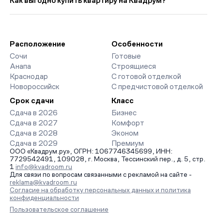
Как выгодно купить квартиру на Квадрум?
руб. ниже прошлого месяца.
класса. На страницах ЖК доступны отзывы жильцов о
качестве строительства, интерактивный генплан корпусов,
Мы работаем без наценок по официальным ценам
сроки сдачи, особенности благоустройства дворов и
девелоперов, включая закрытые старты продаж и скидки.
паркингов. База обновляется напрямую от застройщиков.
Наш эксперт бесплатно подберет ЖК под ваш бюджет,
организует просмотр и поможет одобрить ипотеку по
Расположение
Особенности
минимальной ставке. Чтобы зафиксировать цену, оставьте
Сочи
Готовые
заявку на обратный звонок.
Анапа
Строящиеся
Краснодар
С готовой отделкой
Новороссийск
С предчистовой отделкой
Срок сдачи
Класс
Сдача в 2026
Бизнес
Сдача в 2027
Комфорт
Сдача в 2028
Эконом
Сдача в 2029
Премиум
ООО «Квадрум.ру», ОГРН: 1067746345699, ИНН:
7729542491, 109028, г. Москва, Тессинский пер., д. 5, стр.
1
info@kvadroom.ru
Для связи по вопросам связанными с рекламой на сайте -
reklama@kvadroom.ru
Согласие на обработку персональных данных и политика
конфиденциальности
Пользовательское соглашение