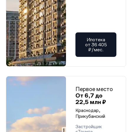
Ипотека
от 36 405
₽/мес.
Первое место
От 6,7 до
22,5 млн ₽
Краснодар,
Прикубанский
Застройщик
«Точно»