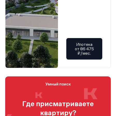
Ипотека
от 86 475
₽/мес.
Умный поиск
Где присматриваете
квартиру?