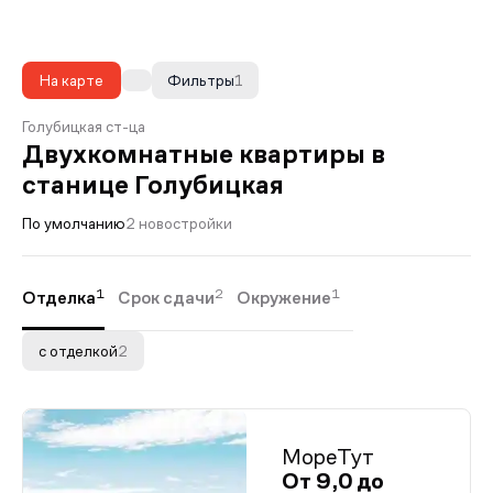
На карте
Фильтры
1
Голубицкая ст-ца
Двухкомнатные квартиры в
станице Голубицкая
По умолчанию
2 новостройки
1
2
1
Отделка
Срок сдачи
Окружение
с отделкой
2
МореТут
От 9,0 до