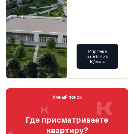
Ипотека
от 86 475
₽/мес.
Умный поиск
Где присматриваете
квартиру?