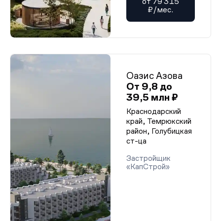
от 79 315
₽/мес.
Оазис Азова
От 9,8 до
39,5 млн ₽
Краснодарский
край, Темрюкский
район, Голубицкая
ст-ца
Застройщик
«КапСтрой»