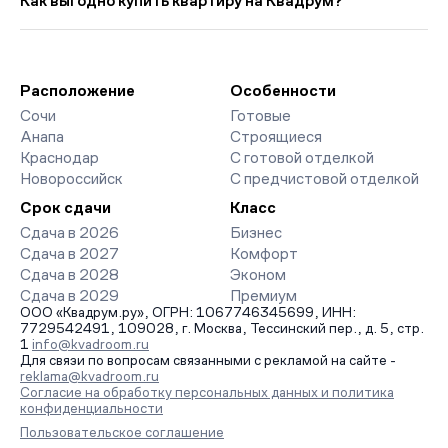
Как выгодно купить квартиру на Квадрум?
прошлого месяца.
страницах ЖК доступны отзывы жильцов о качестве
строительства, интерактивный генплан корпусов, сроки
Мы работаем без наценок по официальным ценам
сдачи, особенности благоустройства дворов и паркингов.
девелоперов, включая закрытые старты продаж и скидки.
База обновляется напрямую от застройщиков.
Наш эксперт бесплатно подберет ЖК под ваш бюджет,
организует просмотр и поможет одобрить ипотеку по
Расположение
Особенности
минимальной ставке. Чтобы зафиксировать цену, оставьте
Сочи
Готовые
заявку на обратный звонок.
Анапа
Строящиеся
Краснодар
С готовой отделкой
Новороссийск
С предчистовой отделкой
Срок сдачи
Класс
Сдача в 2026
Бизнес
Сдача в 2027
Комфорт
Сдача в 2028
Эконом
Сдача в 2029
Премиум
ООО «Квадрум.ру», ОГРН: 1067746345699, ИНН:
7729542491, 109028, г. Москва, Тессинский пер., д. 5, стр.
1
info@kvadroom.ru
Для связи по вопросам связанными с рекламой на сайте -
reklama@kvadroom.ru
Согласие на обработку персональных данных и политика
конфиденциальности
Пользовательское соглашение