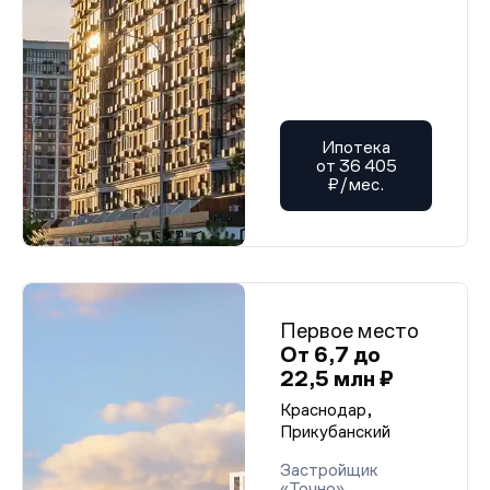
Ипотека
от 36 405
₽/мес.
Первое место
От 6,7 до
22,5 млн ₽
Краснодар,
Прикубанский
Застройщик
«Точно»