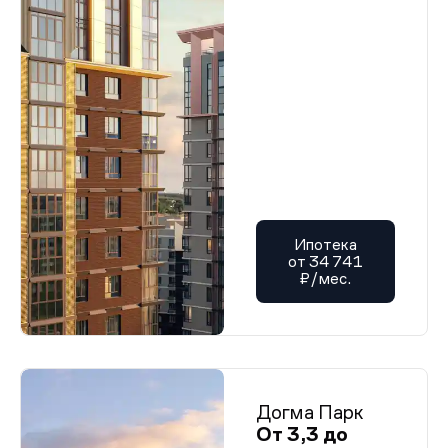
Ипотека
от 34 741
₽/мес.
Догма Парк
От 3,3 до