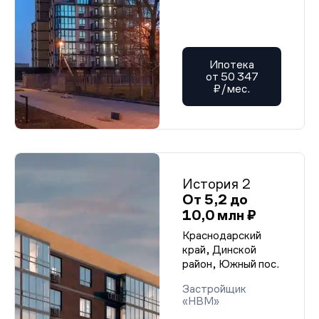
Ипотека
от 50 347
₽/мес.
История 2
От 5,2 до
10,0 млн ₽
Краснодарский
край, Динской
район, Южный пос.
Застройщик
«НВМ»