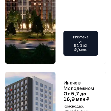
Ипотека
от
61 152
₽/мес.
Иначе в
Молодежном
От 5,7 до
16,9 млн ₽
Краснодар,