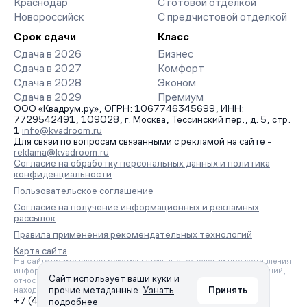
Краснодар
С готовой отделкой
Новороссийск
С предчистовой отделкой
Срок сдачи
Класс
Сдача в 2026
Бизнес
Сдача в 2027
Комфорт
Сдача в 2028
Эконом
Сдача в 2029
Премиум
ООО «Квадрум.ру», ОГРН: 1067746345699, ИНН:
7729542491, 109028, г. Москва, Тессинский пер., д. 5, стр.
1
info@kvadroom.ru
Для связи по вопросам связанными с рекламой на сайте -
reklama@kvadroom.ru
Согласие на обработку персональных данных и политика
конфиденциальности
Пользовательское соглашение
Согласие на получение информационных и рекламных
рассылок
Правила применения рекомендательных технологий
Карта сайта
На сайте применяются рекомендательные технологии предоставления
информации на основе сбора, систематизации и анализа сведений,
Сайт использует ваши куки и
относящихся к предпочтениям пользователей сети «Интернет»,
прочие метаданные.
Узнать
Принять
находящихся на территории Российской Федерации.
+7 (495) 157-88-80
подробнее