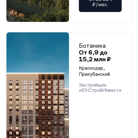
₽/мес.
Ботаника
От 6,9 до
15,2 млн ₽
Краснодар,
Прикубанский
Застройщик
«ЮгСтройИнвест»