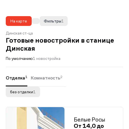
На карте
Фильтры
1
Динская ст-ца
Готовые новостройки в станице
Динская
По умолчанию
1 новостройка
1
2
Отделка
Комнатность
без отделки
1
Белые Росы
От 14,0 до