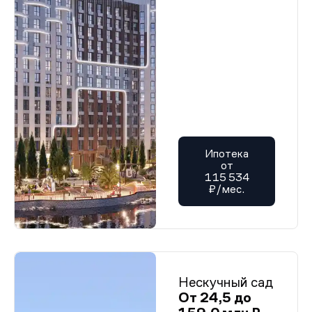
Ипотека
от
115 534
₽/мес.
Нескучный сад
От 24,5 до