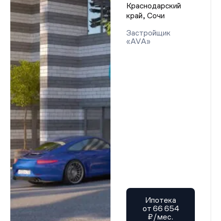
Краснодарский
край, Сочи
Застройщик
«AVA»
Ипотека
от 66 654
₽/мес.