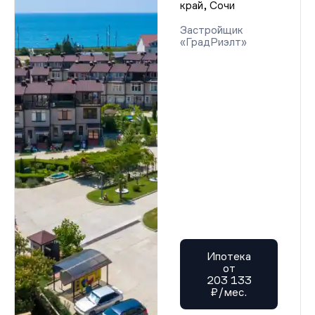
край, Сочи
Застройщик
«ГрадРиэлт»
Ипотека
от
203 133
₽/мес.