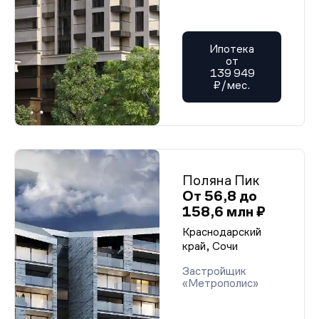
Ипотека
от
139 949
₽/мес.
Поляна Пик
От 56,8 до
158,6 млн ₽
Краснодарский
край, Сочи
Застройщик
«Метрополис»