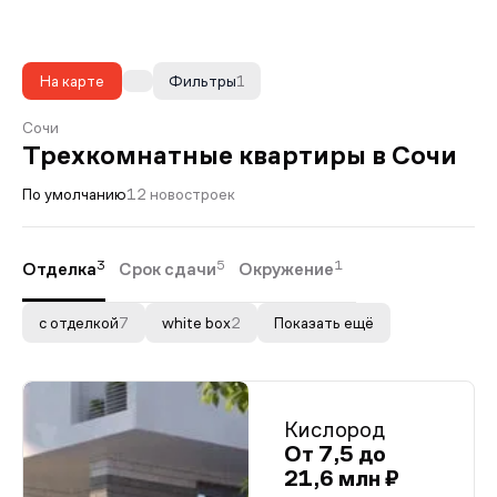
На карте
Фильтры
1
Сочи
Трехкомнатные квартиры в Сочи
По умолчанию
12 новостроек
3
5
1
Отделка
Срок сдачи
Окружение
с отделкой
7
white box
2
Показать ещё
Кислород
От 7,5 до
21,6 млн ₽