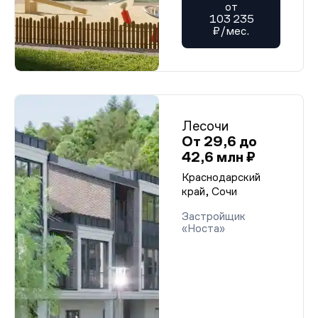
от
103 235
₽/мес.
Лесочи
От 29,6 до
42,6 млн ₽
Краснодарский
край, Сочи
Застройщик
«Носта»