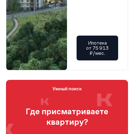
Ипотека
от 75 913
₽/мес.
Умный поиск
Где присматриваете
квартиру?