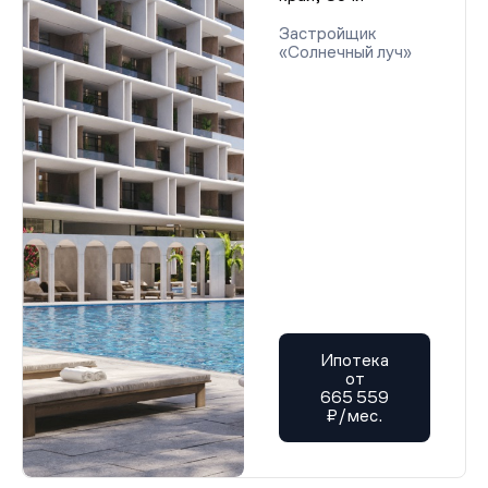
Застройщик
«Солнечный луч»
Ипотека
от
665 559
₽/мес.