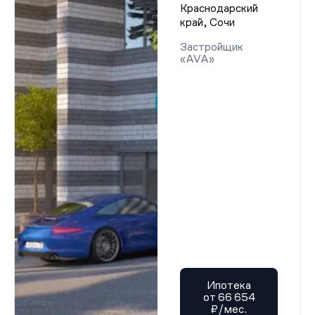
Краснодарский
край, Сочи
Застройщик
«AVA»
Ипотека
от 66 654
₽/мес.