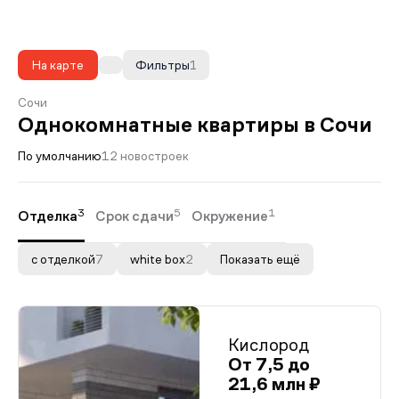
На карте
Фильтры
1
Сочи
Однокомнатные квартиры в Сочи
По умолчанию
12 новостроек
3
5
1
Отделка
Срок сдачи
Окружение
с отделкой
7
white box
2
Показать ещё
Кислород
От 7,5 до
21,6 млн ₽