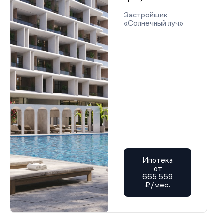
Застройщик
«Солнечный луч»
Ипотека
от
665 559
₽/мес.