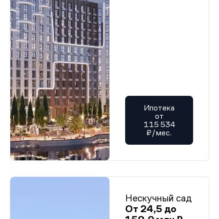
Ипотека
от
115 534
₽/мес.
Нескучный сад
От 24,5 до