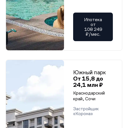
Ипотека
от
108 249
₽/мес.
Южный парк
От 15,8 до
24,1 млн ₽
Краснодарский
край, Сочи
Застройщик
«Корона»