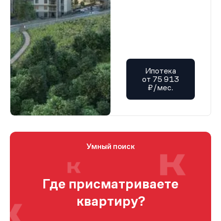
Ипотека
от 75 913
₽/мес.
Умный поиск
Где присматриваете
квартиру?