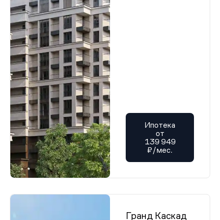
Ипотека
от
139 949
₽/мес.
Гранд Каскад