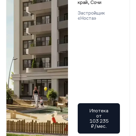
край, Сочи
Застройщик
«Носта»
Ипотека
от
103 235
₽/мес.