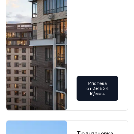
Ипотека
от 38 624
₽/мес.
Тюльпановка