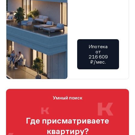
Ипотека
от
216 609
₽/мес.
Умный поиск
Где присматриваете
квартиру?