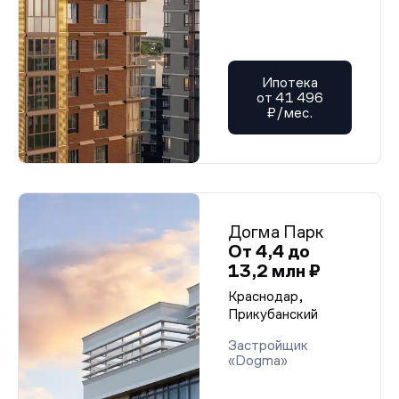
Ипотека
от 41 496
₽/мес.
Догма Парк
От 4,4 до
13,2 млн ₽
Краснодар,
Прикубанский
Застройщик
«Dogma»