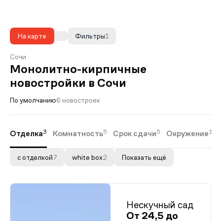
На карте
Фильтры
1
Сочи
Монолитно-кирпичные
новостройки в Сочи
По умолчанию
6 новостроек
3
5
5
1
Отделка
Комнатность
Срок сдачи
Окружение
с отделкой
7
white box
2
Показать ещё
Нескучный сад
От 24,5 до