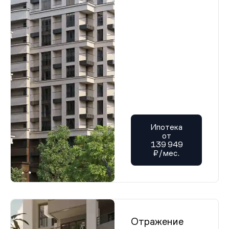
Ипотека
от
139 949
₽/мес.
Отражение