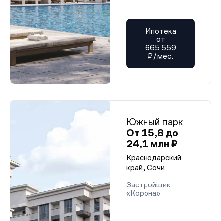
Ипотека
от
665 559
₽/мес.
Южный парк
От 15,8 до
24,1 млн ₽
Краснодарский
край, Сочи
Застройщик
«Корона»