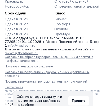
Краснодар
С готовой отделкой
Новороссийск
С предчистовой отделкой
Срок сдачи
Класс
Сдача в 2026
Бизнес
Сдача в 2027
Комфорт
Сдача в 2028
Эконом
Сдача в 2029
Премиум
ООО «Квадрум.ру», ОГРН: 1067746345699, ИНН:
7729542491, 109028, г. Москва, Тессинский пер., д. 5, стр.
1
info@kvadroom.ru
Для связи по вопросам связанными с рекламой на сайте -
reklama@kvadroom.ru
Согласие на обработку персональных данных и политика
конфиденциальности
Пользовательское соглашение
Согласие на получение информационных и рекламных
рассылок
Правила применения рекомендательных технологий
Карта сайта
На сайте применяются рекомендательные технологии предоставления
информации на основе сбора, систематизации и анализа сведений,
Сайт использует ваши куки и
относящихся к предпочтениям пользователей сети «Интернет»,
прочие метаданные.
Узнать
Принять
находящихся на территории Российской Федерации.
+7 (495) 157-88-80
подробнее