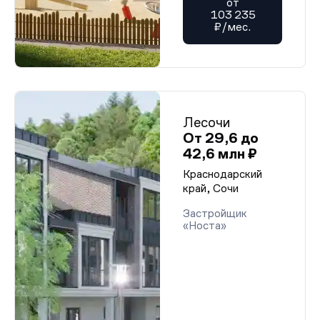
от
103 235
₽/мес.
Лесочи
От 29,6 до
42,6 млн ₽
Краснодарский
край, Сочи
Застройщик
«Носта»