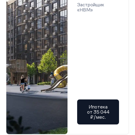
Застройщик
«НВМ»
Ипотека
от 35 044
₽/мес.