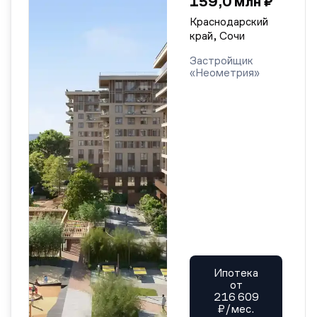
159,0 млн ₽
Краснодарский
край, Сочи
Застройщик
«Неометрия»
Ипотека
от
216 609
₽/мес.