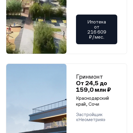
Ипотека
от
216 609
₽/мес.
Гринмонт
От 24,5 до
159,0 млн ₽
Краснодарский
край, Сочи
Застройщик
«Неометрия»