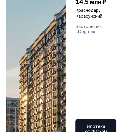
14,5 млн ₽
Краснодар,
Карасунский
Застройщик
«Dogma»
Ипотека
от 40 536