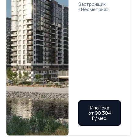
Застройщик
«Неометрия»
Ипотека
от 90 304
₽/мес.