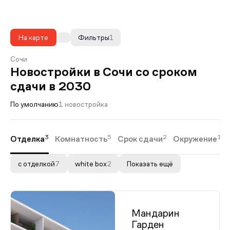
На карте
Фильтры
1
Сочи
Новостройки в Сочи со сроком
сдачи в 2030
По умолчанию
1 новостройка
3
5
2
1
Отделка
Комнатность
Срок сдачи
Окружение
с отделкой
7
white box
2
Показать ещё
Мандарин
Гарден