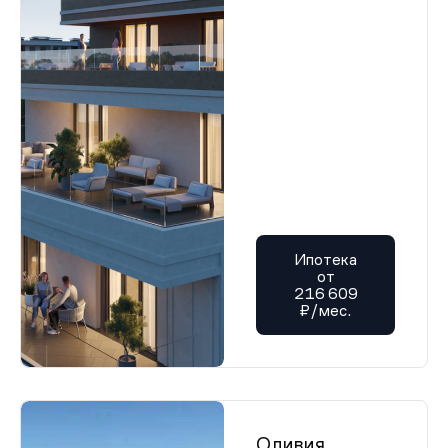
Ипотека
от
216 609
₽/мес.
Оливия