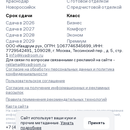
Краснодар
С готовой отделкой
Новороссийск
С предчистовой отделкой
Срок сдачи
Класс
Сдача в 2026
Бизнес
Сдача в 2027
Комфорт
Сдача в 2028
Эконом
Сдача в 2029
Премиум
ООО «Квадрум.ру», ОГРН: 1067746345699, ИНН:
7729542491, 109028, г. Москва, Тессинский пер., д. 5, стр.
1
info@kvadroom.ru
Для связи по вопросам связанными с рекламой на сайте -
reklama@kvadroom.ru
Согласие на обработку персональных данных и политика
конфиденциальности
Пользовательское соглашение
Согласие на получение информационных и рекламных
рассылок
Правила применения рекомендательных технологий
Карта сайта
На сайте применяются рекомендательные технологии предоставления
информации на основе сбора, систематизации и анализа сведений,
Сайт использует ваши куки и
относящихся к предпочтениям пользователей сети «Интернет»,
прочие метаданные.
Узнать
Принять
находящихся на территории Российской Федерации.
+7 (495) 157-88-80
подробнее