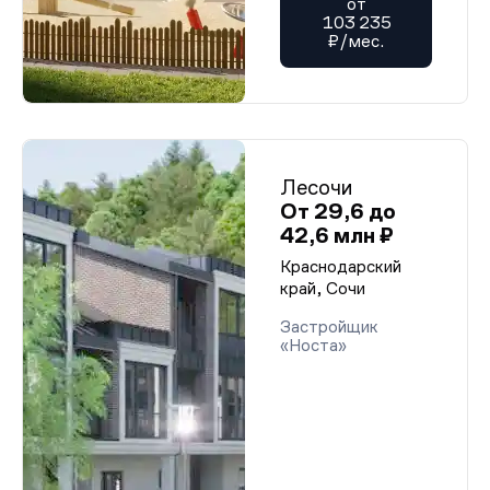
от
103 235
₽/мес.
Лесочи
От 29,6 до
42,6 млн ₽
Краснодарский
край, Сочи
Застройщик
«Носта»