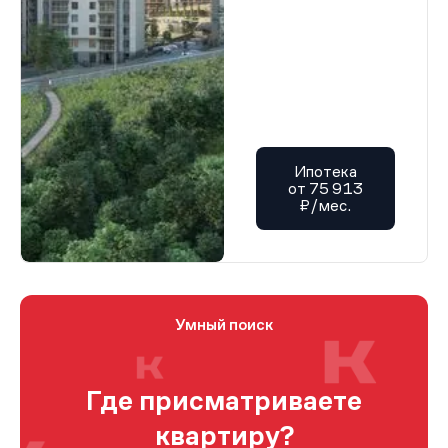
Ипотека
от 75 913
₽/мес.
Умный поиск
Где присматриваете
квартиру?