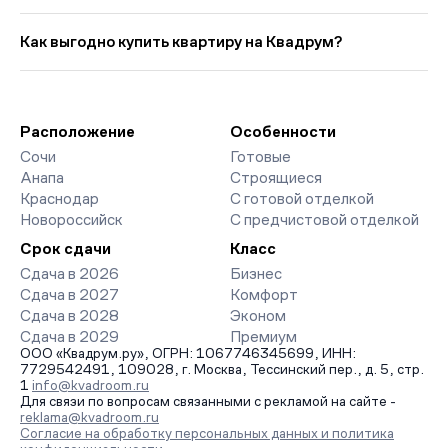
от 75 913 руб. в мес. Средняя цена кв. метра в этой подборке
Выбирая «Новостройки в Сочи со сроком сдачи в 2026», вы
— около 419 015 руб., что на 61 руб. ниже прошлого месяца.
найдете проекты от эконом- до премиум-класса. На
Как выгодно купить квартиру на Квадрум?
страницах ЖК доступны отзывы жильцов о качестве
строительства, интерактивный генплан корпусов, сроки
Мы работаем без наценок по официальным ценам
сдачи, особенности благоустройства дворов и паркингов.
девелоперов, включая закрытые старты продаж и скидки.
База обновляется напрямую от застройщиков.
Наш эксперт бесплатно подберет ЖК под ваш бюджет,
организует просмотр и поможет одобрить ипотеку по
Расположение
Особенности
минимальной ставке. Чтобы зафиксировать цену, оставьте
Сочи
Готовые
заявку на обратный звонок.
Анапа
Строящиеся
Краснодар
С готовой отделкой
Новороссийск
С предчистовой отделкой
Срок сдачи
Класс
Сдача в 2026
Бизнес
Сдача в 2027
Комфорт
Сдача в 2028
Эконом
Сдача в 2029
Премиум
ООО «Квадрум.ру», ОГРН: 1067746345699, ИНН:
7729542491, 109028, г. Москва, Тессинский пер., д. 5, стр.
1
info@kvadroom.ru
Для связи по вопросам связанными с рекламой на сайте -
reklama@kvadroom.ru
Согласие на обработку персональных данных и политика