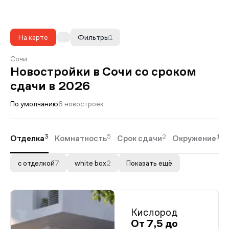
На карте
Фильтры
1
Сочи
Новостройки в Сочи со сроком
сдачи в 2026
По умолчанию
6 новостроек
3
5
2
1
Отделка
Комнатность
Срок сдачи
Окружение
с отделкой
7
white box
2
Показать ещё
Кислород
От 7,5 до