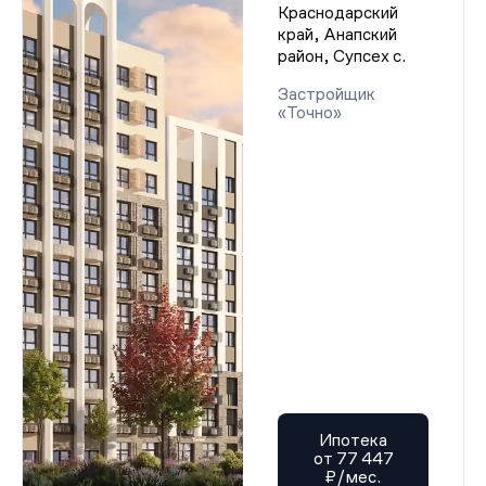
Краснодарский
край, Анапский
район, Супсех с.
Застройщик
«Точно»
Ипотека
от 77 447
₽/мес.