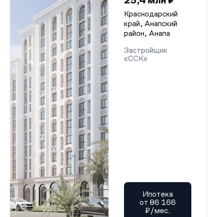
25,4 млн ₽
Краснодарский
край, Анапский
район, Анапа
Застройщик
«ССК»
Ипотека
от 86 166
₽/мес.