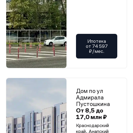
Ипотека
от 74 597
₽/мес.
Дом по ул
Адмирала
Пустошкина
От 8,5 до
17,0 млн ₽
Краснодарский
край, Анапский