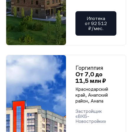
Ипотека
от 92 512
₽/мес.
Горгиппия
От 7,0 до
11,5 млн ₽
Краснодарский
край, Анапский
район, Анапа
Застройщик
«ВКБ-
Новостройки»