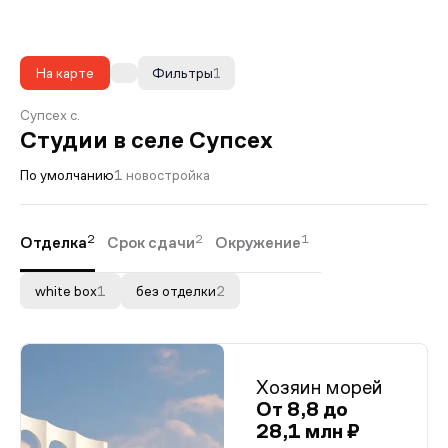
На карте
Фильтры
1
Супсех с.
Студии в селе Супсех
По умолчанию
1 новостройка
2
2
1
Отделка
Срок сдачи
Окружение
white box
1
без отделки
2
Хозяин морей
От 8,8 до
28,1 млн ₽