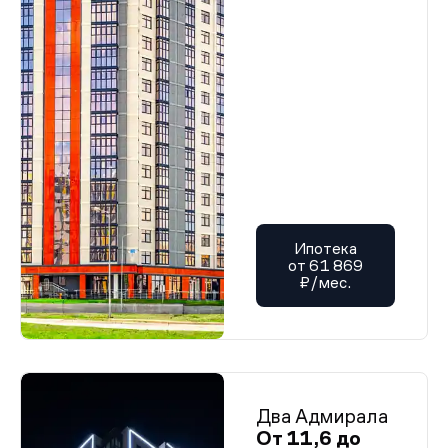
Ипотека
от 61 869
₽/мес.
Два Адмирала
От 11,6 до