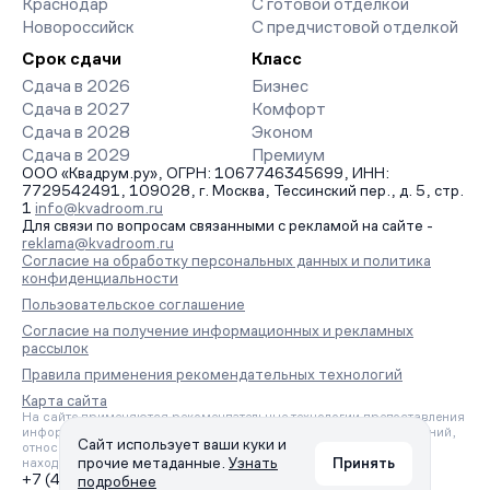
Краснодар
С готовой отделкой
Новороссийск
С предчистовой отделкой
Срок сдачи
Класс
Сдача в 2026
Бизнес
Сдача в 2027
Комфорт
Сдача в 2028
Эконом
Сдача в 2029
Премиум
ООО «Квадрум.ру», ОГРН: 1067746345699, ИНН:
7729542491, 109028, г. Москва, Тессинский пер., д. 5, стр.
1
info@kvadroom.ru
Для связи по вопросам связанными с рекламой на сайте -
reklama@kvadroom.ru
Согласие на обработку персональных данных и политика
конфиденциальности
Пользовательское соглашение
Согласие на получение информационных и рекламных
рассылок
Правила применения рекомендательных технологий
Карта сайта
На сайте применяются рекомендательные технологии предоставления
информации на основе сбора, систематизации и анализа сведений,
Сайт использует ваши куки и
относящихся к предпочтениям пользователей сети «Интернет»,
прочие метаданные.
Узнать
Принять
находящихся на территории Российской Федерации.
+7 (495) 157-88-80
подробнее