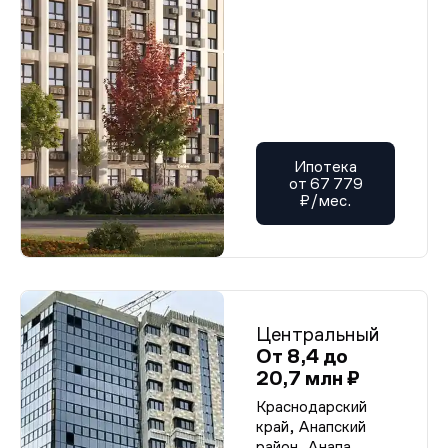
Ипотека
от 67 779
₽/мес.
Центральный
От 8,4 до
20,7 млн ₽
Краснодарский
край, Анапский
район, Анапа