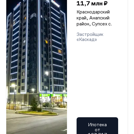
11,7 млн ₽
Краснодарский
край, Анапский
район, Супсех с.
Застройщик
«Каскад»
Ипотека
от