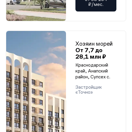
₽/мес.
Хозяин морей
От 7,7 до
28,1 млн ₽
Краснодарский
край, Анапский
район, Супсех с.
Застройщик
«Точно»