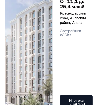
От 11,1 до
25,4 млн ₽
Краснодарский
край, Анапский
район, Анапа
Застройщик
«ССК»
Ипотека
от 98 104