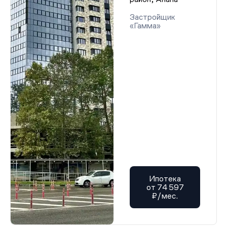
Застройщик
«Гамма»
Ипотека
от 74 597
₽/мес.