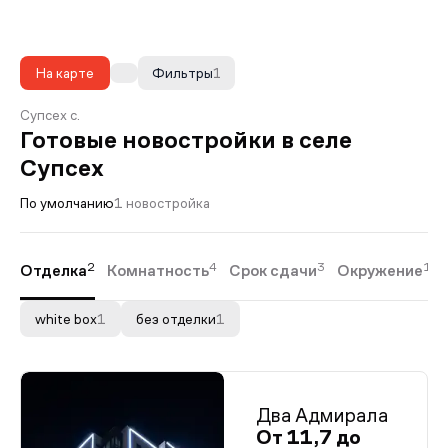
На карте
Фильтры
1
Супсех с.
Готовые новостройки в селе
Супсех
По умолчанию
1 новостройка
2
4
3
1
Отделка
Комнатность
Срок сдачи
Окружение
white box
1
без отделки
1
Два Адмирала
От 11,7 до