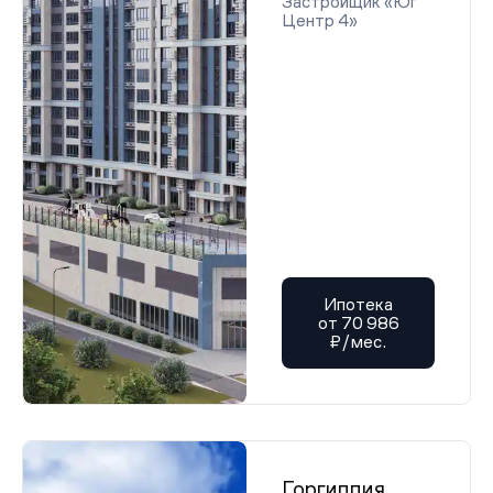
Застройщик «Юг
Центр 4»
Ипотека
от 70 986
₽/мес.
Горгиппия