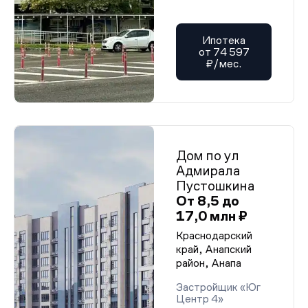
Ипотека
от 74 597
₽/мес.
Дом по ул
Адмирала
Пустошкина
От 8,5 до
17,0 млн ₽
Краснодарский
край, Анапский
район, Анапа
Застройщик «Юг
Центр 4»