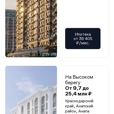
Ипотека
от 36 405
₽/мес.
На Высоком
берегу
От 9,7 до
25,4 млн ₽
Краснодарский
край, Анапский
район, Анапа