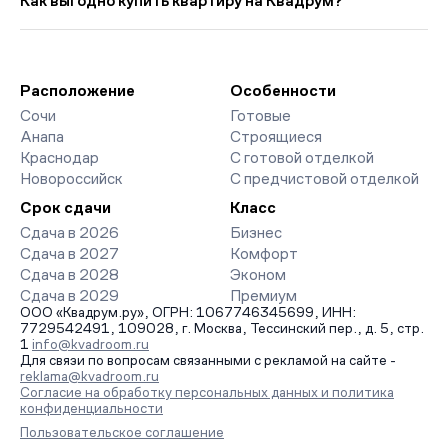
Как выгодно купить квартиру на Квадрум?
ниже прошлого месяца.
страницах ЖК доступны отзывы жильцов о качестве
строительства, интерактивный генплан корпусов, сроки
Мы работаем без наценок по официальным ценам
сдачи, особенности благоустройства дворов и паркингов.
девелоперов, включая закрытые старты продаж и скидки.
База обновляется напрямую от застройщиков.
Наш эксперт бесплатно подберет ЖК под ваш бюджет,
организует просмотр и поможет одобрить ипотеку по
Расположение
Особенности
минимальной ставке. Чтобы зафиксировать цену, оставьте
Сочи
Готовые
заявку на обратный звонок.
Анапа
Строящиеся
Краснодар
С готовой отделкой
Новороссийск
С предчистовой отделкой
Срок сдачи
Класс
Сдача в 2026
Бизнес
Сдача в 2027
Комфорт
Сдача в 2028
Эконом
Сдача в 2029
Премиум
ООО «Квадрум.ру», ОГРН: 1067746345699, ИНН:
7729542491, 109028, г. Москва, Тессинский пер., д. 5, стр.
1
info@kvadroom.ru
Для связи по вопросам связанными с рекламой на сайте -
reklama@kvadroom.ru
Согласие на обработку персональных данных и политика
конфиденциальности
Пользовательское соглашение