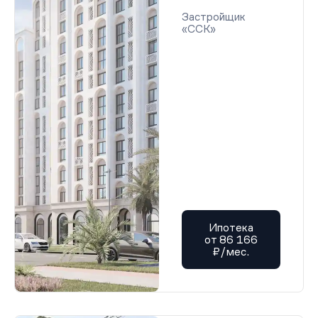
Застройщик
«ССК»
Ипотека
от 86 166
₽/мес.