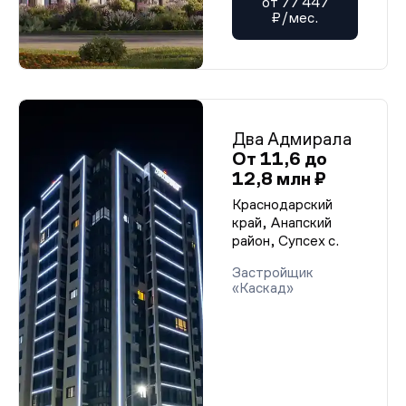
от 77 447
₽/мес.
Два Адмирала
От 11,6 до
12,8 млн ₽
Краснодарский
край, Анапский
район, Супсех с.
Застройщик
«Каскад»