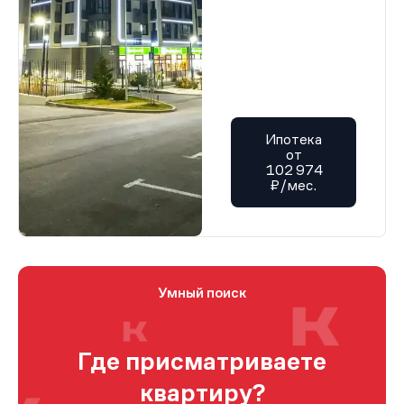
Ипотека
от
102 974
₽/мес.
Умный поиск
Где присматриваете
квартиру?