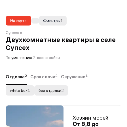
На карте
Фильтры
1
Супсех с.
Двухкомнатные квартиры в селе
Супсех
По умолчанию
2 новостройки
2
2
1
Отделка
Срок сдачи
Окружение
white box
1
без отделки
2
Хозяин морей
От 8,8 до