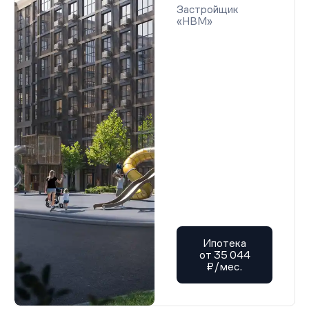
Застройщик
«НВМ»
Ипотека
от 35 044
₽/мес.