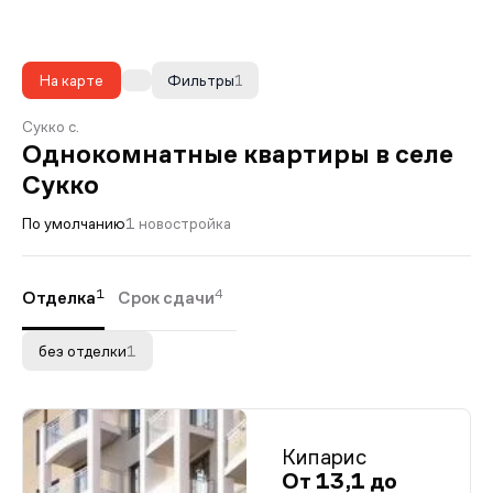
На карте
Фильтры
1
Сукко с.
Однокомнатные квартиры в селе
Сукко
По умолчанию
1 новостройка
1
4
Отделка
Срок сдачи
без отделки
1
Кипарис
От 13,1 до