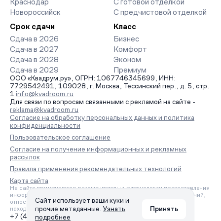
Краснодар
С готовой отделкой
Новороссийск
С предчистовой отделкой
Срок сдачи
Класс
Сдача в 2026
Бизнес
Сдача в 2027
Комфорт
Сдача в 2028
Эконом
Сдача в 2029
Премиум
ООО «Квадрум.ру», ОГРН: 1067746345699, ИНН:
7729542491, 109028, г. Москва, Тессинский пер., д. 5, стр.
1
info@kvadroom.ru
Для связи по вопросам связанными с рекламой на сайте -
reklama@kvadroom.ru
Согласие на обработку персональных данных и политика
конфиденциальности
Пользовательское соглашение
Согласие на получение информационных и рекламных
рассылок
Правила применения рекомендательных технологий
Карта сайта
На сайте применяются рекомендательные технологии предоставления
информации на основе сбора, систематизации и анализа сведений,
Сайт использует ваши куки и
относящихся к предпочтениям пользователей сети «Интернет»,
прочие метаданные.
Узнать
Принять
находящихся на территории Российской Федерации.
+7 (495) 157-88-80
подробнее