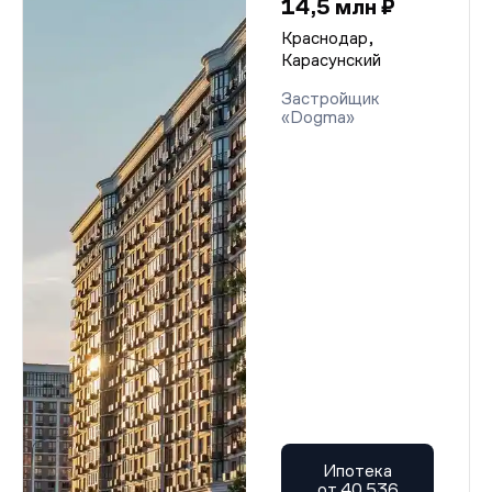
14,5 млн ₽
Краснодар,
Карасунский
Застройщик
«Dogma»
Ипотека
от 40 536