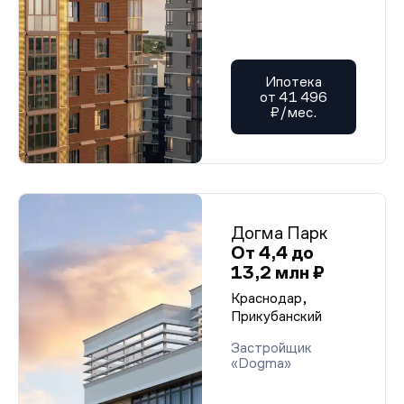
Ипотека
от 41 496
₽/мес.
Догма Парк
От 4,4 до
13,2 млн ₽
Краснодар,
Прикубанский
Застройщик
«Dogma»