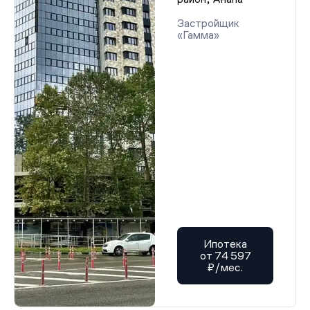
Застройщик
«Гамма»
Ипотека
от 74 597
₽/мес.