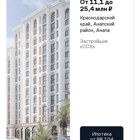
От 11,1 до
25,4 млн ₽
Краснодарский
край, Анапский
район, Анапа
Застройщик
«ССК»
Ипотека
от 98 104