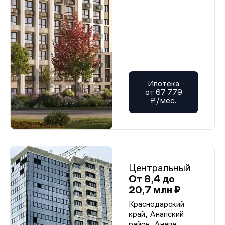
Ипотека
от 67 779
₽/мес.
Центральный
От 8,4 до
20,7 млн ₽
Краснодарский
край, Анапский
район, Анапа