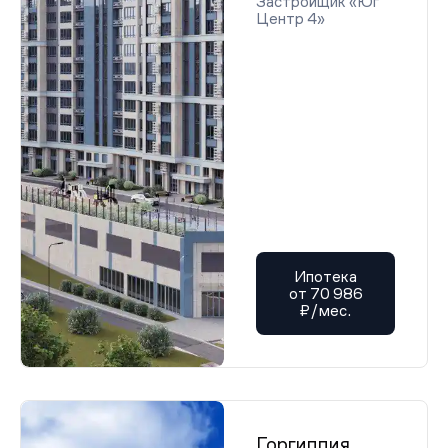
Застройщик «Юг
Центр 4»
Ипотека
от 70 986
₽/мес.
Горгиппия