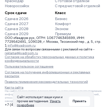
Краснодар
С готовой отделкой
Новороссийск
С предчистовой отделкой
Срок сдачи
Класс
Сдача в 2026
Бизнес
Сдача в 2027
Комфорт
Сдача в 2028
Эконом
Сдача в 2029
Премиум
ООО «Квадрум.ру», ОГРН: 1067746345699, ИНН:
7729542491, 109028, г. Москва, Тессинский пер., д. 5, стр.
1
info@kvadroom.ru
Для связи по вопросам связанными с рекламой на сайте -
reklama@kvadroom.ru
Согласие на обработку персональных данных и политика
конфиденциальности
Пользовательское соглашение
Согласие на получение информационных и рекламных
рассылок
Правила применения рекомендательных технологий
Карта сайта
На сайте применяются рекомендательные технологии предоставления
информации на основе сбора, систематизации и анализа сведений,
Сайт использует ваши куки и
относящихся к предпочтениям пользователей сети «Интернет»,
прочие метаданные.
Узнать
Принять
находящихся на территории Российской Федерации.
+7 (495) 157-88-80
подробнее