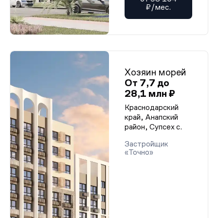
₽/мес.
Хозяин морей
От 7,7 до
28,1 млн ₽
Краснодарский
край, Анапский
район, Супсех с.
Застройщик
«Точно»