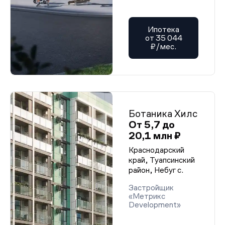
Ипотека
от 35 044
₽/мес.
Ботаника Хилс
От 5,7 до
20,1 млн ₽
Краснодарский
край, Туапсинский
район, Небуг с.
Застройщик
«Метрикс
Develoрment»