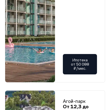
Ипотека
от 50 088
₽/мес.
Агой-парк
От 12,3 до