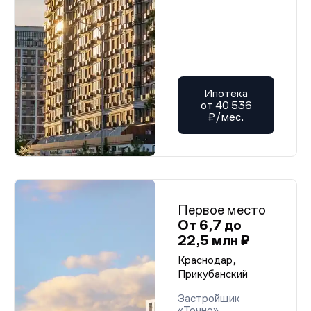
Ипотека
от 40 536
₽/мес.
Первое место
От 6,7 до
22,5 млн ₽
Краснодар,
Прикубанский
Застройщик
«Точно»