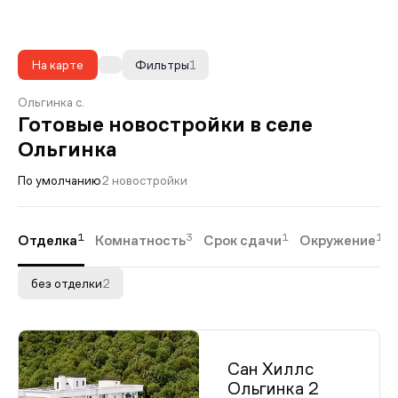
На карте
Фильтры
1
Ольгинка с.
Готовые новостройки в селе
Ольгинка
По умолчанию
2 новостройки
1
3
1
1
Отделка
Комнатность
Срок сдачи
Окружение
без отделки
2
Сан Хиллс
Ольгинка 2