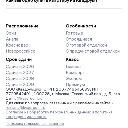
Как выгодно купить квартиру на Квадрум?
прошлого месяца.
доступны отзывы жильцов о качестве строительства,
интерактивный генплан корпусов, сроки сдачи, особенности
Мы работаем без наценок по официальным ценам
благоустройства дворов и паркингов. База обновляется
девелоперов, включая закрытые старты продаж и скидки.
напрямую от застройщиков.
Наш эксперт бесплатно подберет ЖК под ваш бюджет,
организует просмотр и поможет одобрить ипотеку по
Расположение
Особенности
минимальной ставке. Чтобы зафиксировать цену, оставьте
Сочи
Готовые
заявку на обратный звонок.
Анапа
Строящиеся
Краснодар
С готовой отделкой
Новороссийск
С предчистовой отделкой
Срок сдачи
Класс
Сдача в 2026
Бизнес
Сдача в 2027
Комфорт
Сдача в 2028
Эконом
Сдача в 2029
Премиум
ООО «Квадрум.ру», ОГРН: 1067746345699, ИНН:
7729542491, 109028, г. Москва, Тессинский пер., д. 5, стр.
1
info@kvadroom.ru
Для связи по вопросам связанными с рекламой на сайте -
reklama@kvadroom.ru
Согласие на обработку персональных данных и политика
конфиденциальности
Пользовательское соглашение