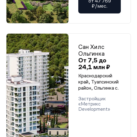
от 47 769
₽/мес.
Сан Хилс
Ольгинка
От 7,5 до
24,1 млн ₽
Краснодарский
край, Туапсинский
район, Ольгинка с.
Застройщик
«Метрикс
Develoрment»