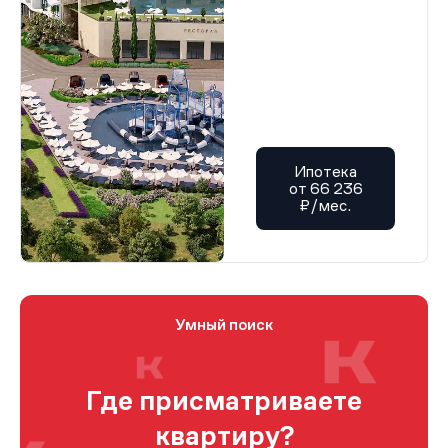
Ипотека
от 66 236
₽/мес.
Умный поиск
Где присматриваете
квартиру?