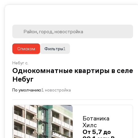
Списком
Фильтры
1
Небуг с.
Однокомнатные квартиры в селе
Небуг
По умолчанию
1 новостройка
Ботаника
Хилс
От 5,7 до