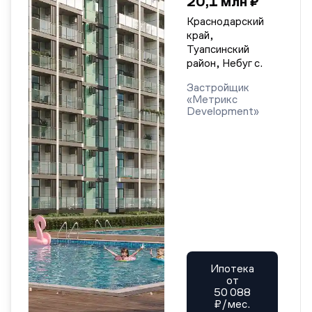
20,1 млн ₽
Краснодарский
край,
Туапсинский
район, Небуг с.
Застройщик
«Метрикс
Develoрment»
Ипотека
от
50 088
₽/мес.