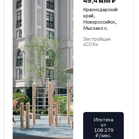
49,4 млн ₽
Краснодарский
край,
Новороссийск,
Мысхако с.
Застройщик
«ССК»
Ипотека
от
108 279
₽/мес.