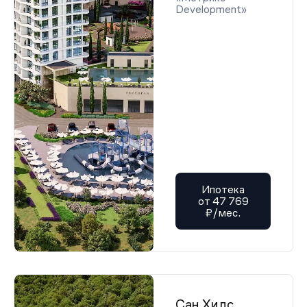
Develoрment»
Ипотека
от 47 769
₽/мес.
Сан Хилс