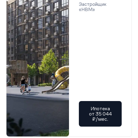
Застройщик
«НВМ»
Ипотека
от 35 044
₽/мес.