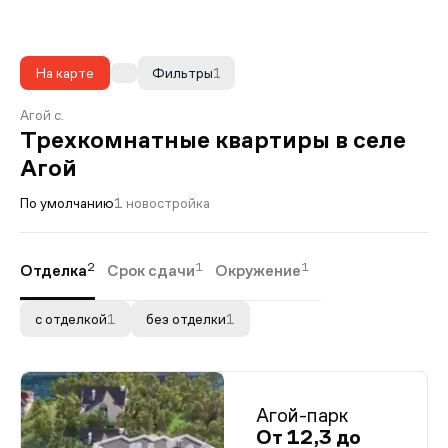
На карте
Фильтры
1
Агой с.
Трехкомнатные квартиры в селе
Агой
По умолчанию
1 новостройка
2
1
1
Отделка
Срок сдачи
Окружение
с отделкой
1
без отделки
1
Агой-парк
От 12,3 до