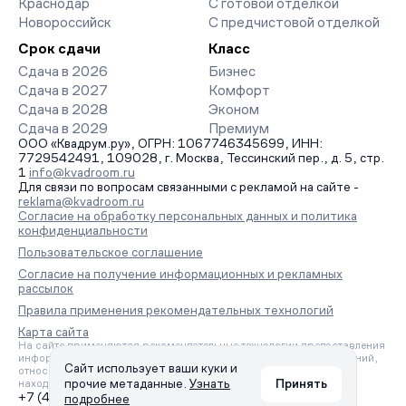
Краснодар
С готовой отделкой
Новороссийск
С предчистовой отделкой
Срок сдачи
Класс
Сдача в 2026
Бизнес
Сдача в 2027
Комфорт
Сдача в 2028
Эконом
Сдача в 2029
Премиум
ООО «Квадрум.ру», ОГРН: 1067746345699, ИНН:
7729542491, 109028, г. Москва, Тессинский пер., д. 5, стр.
1
info@kvadroom.ru
Для связи по вопросам связанными с рекламой на сайте -
reklama@kvadroom.ru
Согласие на обработку персональных данных и политика
конфиденциальности
Пользовательское соглашение
Согласие на получение информационных и рекламных
рассылок
Правила применения рекомендательных технологий
Карта сайта
На сайте применяются рекомендательные технологии предоставления
информации на основе сбора, систематизации и анализа сведений,
Сайт использует ваши куки и
относящихся к предпочтениям пользователей сети «Интернет»,
прочие метаданные.
Узнать
Принять
находящихся на территории Российской Федерации.
+7 (495) 157-88-80
подробнее