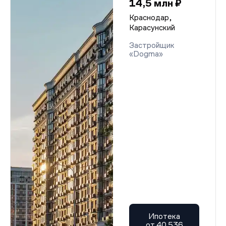
14,5 млн ₽
Краснодар,
Карасунский
Застройщик
«Dogma»
Ипотека
от 40 536