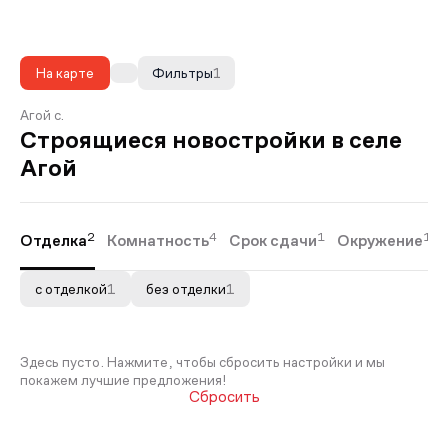
На карте
Фильтры
1
Агой с.
Строящиеся новостройки в селе
Агой
2
4
1
1
Отделка
Комнатность
Срок сдачи
Окружение
с отделкой
1
без отделки
1
Здесь пусто. Нажмите, чтобы сбросить настройки и мы
покажем лучшие предложения!
Сбросить