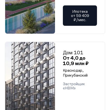
Ипотека
от 59 409
₽/мес.
Дом 101
От 4,0 до
10,9 млн ₽
Краснодар,
Прикубанский
Застройщик
«НВМ»