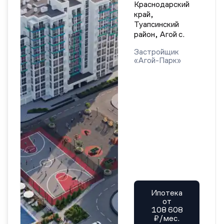
Краснодарский
край,
Туапсинский
район, Агой с.
Застройщик
«Агой-Парк»
Ипотека
от
108 608
₽/мес.