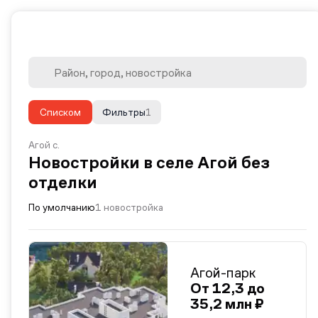
Списком
Фильтры
1
Агой с.
Новостройки в селе Агой без
отделки
По умолчанию
1 новостройка
Агой-парк
От 12,3 до
35,2 млн ₽