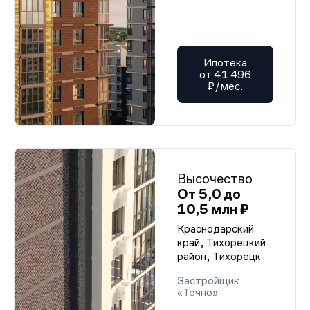
Ипотека
от 41 496
₽/мес.
Высочество
От 5,0 до
10,5 млн ₽
Краснодарский
край, Тихорецкий
район, Тихорецк
Застройщик
«Точно»