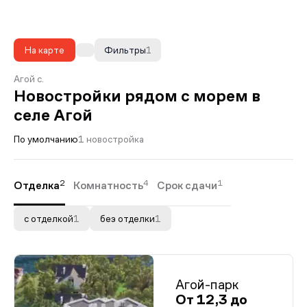
На карте
Фильтры
1
Агой с.
Новостройки рядом с морем в
селе Агой
По умолчанию
1 новостройка
2
4
1
Отделка
Комнатность
Срок сдачи
с отделкой
1
без отделки
1
Агой-парк
От 12,3 до