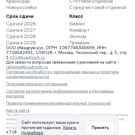
Краснодар
С готовой отделкой
Новороссийск
С предчистовой отделкой
Срок сдачи
Класс
Сдача в 2026
Бизнес
Сдача в 2027
Комфорт
Сдача в 2028
Эконом
Сдача в 2029
Премиум
ООО «Квадрум.ру», ОГРН: 1067746345699, ИНН:
7729542491, 109028, г. Москва, Тессинский пер., д. 5, стр.
1
info@kvadroom.ru
Для связи по вопросам связанными с рекламой на сайте -
reklama@kvadroom.ru
Согласие на обработку персональных данных и политика
конфиденциальности
Пользовательское соглашение
Согласие на получение информационных и рекламных
рассылок
Правила применения рекомендательных технологий
Карта сайта
На сайте применяются рекомендательные технологии предоставления
информации на основе сбора, систематизации и анализа сведений,
Сайт использует ваши куки и
относящихся к предпочтениям пользователей сети «Интернет»,
прочие метаданные.
Узнать
Принять
находящихся на территории Российской Федерации.
+7 (495) 157-88-80
подробнее