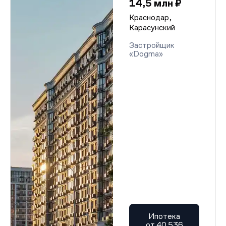
14,5 млн ₽
Краснодар,
Карасунский
Застройщик
«Dogma»
Ипотека
от 40 536