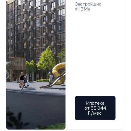
Застройщик
«НВМ»
Ипотека
от 35 044
₽/мес.