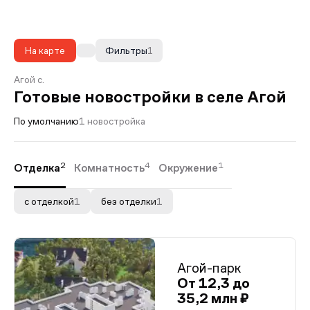
На карте
Фильтры
1
Агой с.
Готовые новостройки в селе Агой
По умолчанию
1 новостройка
2
4
1
Отделка
Комнатность
Окружение
с отделкой
1
без отделки
1
Агой-парк
От 12,3 до
35,2 млн ₽