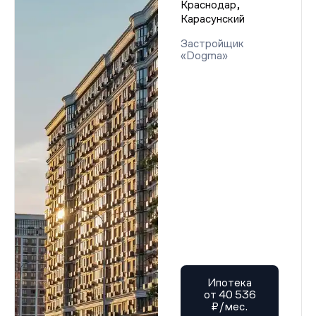
Краснодар,
Карасунский
Застройщик
«Dogma»
Ипотека
от 40 536
₽/мес.