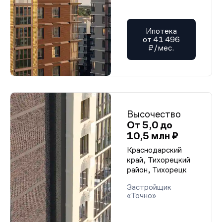
Ипотека
от 41 496
₽/мес.
Высочество
От 5,0 до
10,5 млн ₽
Краснодарский
край, Тихорецкий
район, Тихорецк
Застройщик
«Точно»