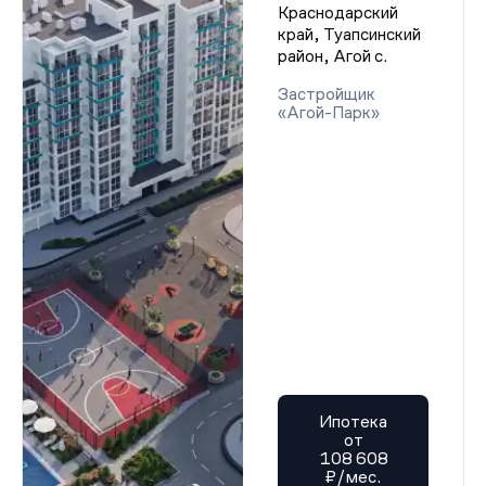
Краснодарский
край, Туапсинский
район, Агой с.
Застройщик
«Агой-Парк»
Ипотека
от
108 608
₽/мес.