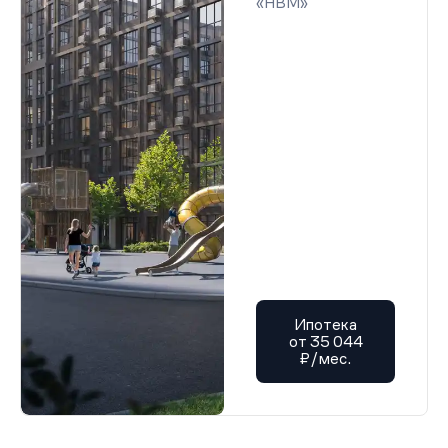
«НВМ»
Ипотека
от 35 044
₽/мес.