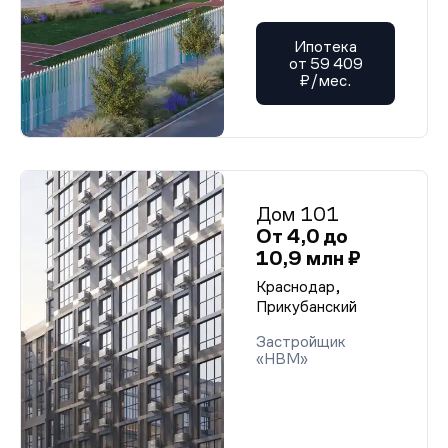
Ипотека
от 59 409
₽/мес.
Дом 101
От 4,0 до
10,9 млн ₽
Краснодар,
Прикубанский
Застройщик
«НВМ»