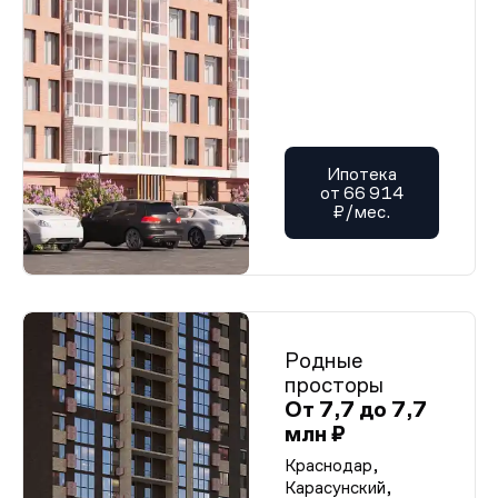
Ипотека
от 66 914
₽/мес.
Родные
просторы
От 7,7 до 7,7
млн ₽
Краснодар,
Карасунский,