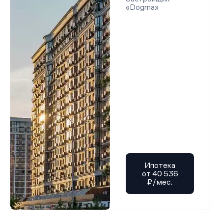
«Dogma»
Ипотека
от 40 536
₽/мес.