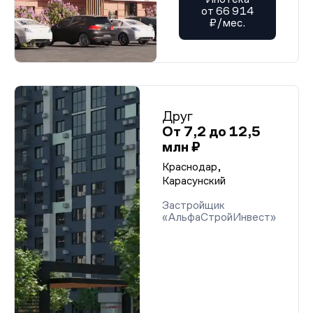
от 66 914
₽/мес.
Друг
От 7,2 до 12,5
млн ₽
Краснодар,
Карасунский
Застройщик
«АльфаСтройИнвест»