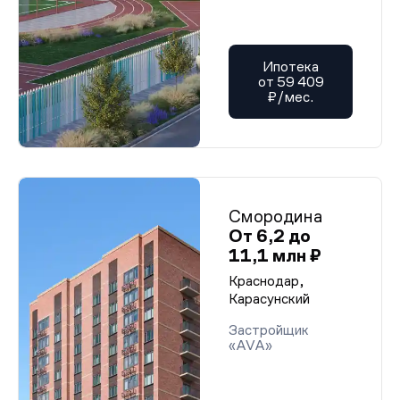
Ипотека
от 59 409
₽/мес.
Смородина
От 6,2 до
11,1 млн ₽
Краснодар,
Карасунский
Застройщик
«AVA»