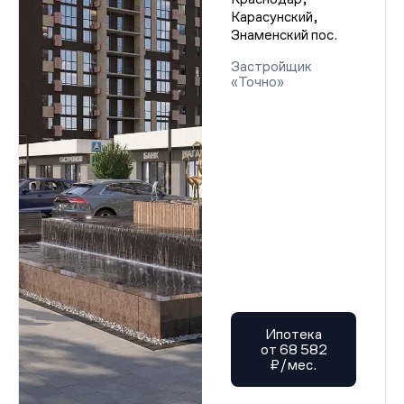
Карасунский,
Знаменский пос.
Застройщик
«Точно»
Ипотека
от 68 582
₽/мес.