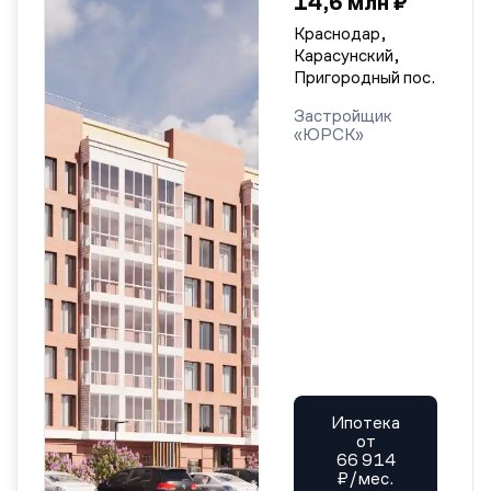
14,6 млн ₽
Краснодар,
Карасунский,
Пригородный пос.
Застройщик
«ЮРСК»
Ипотека
от
66 914
₽/мес.