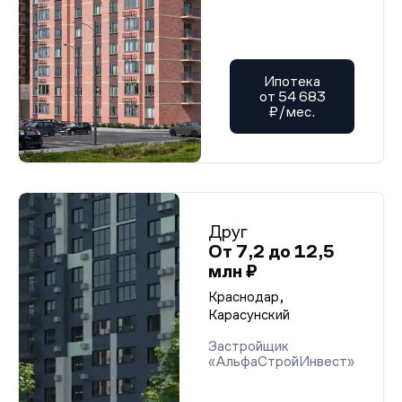
Ипотека
от 54 683
₽/мес.
Друг
От 7,2 до 12,5
млн ₽
Краснодар,
Карасунский
Застройщик
«АльфаСтройИнвест»