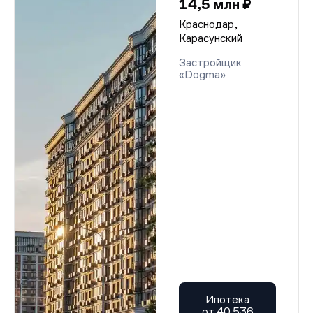
14,5 млн ₽
Краснодар,
Карасунский
Застройщик
«Dogma»
Ипотека
от 40 536