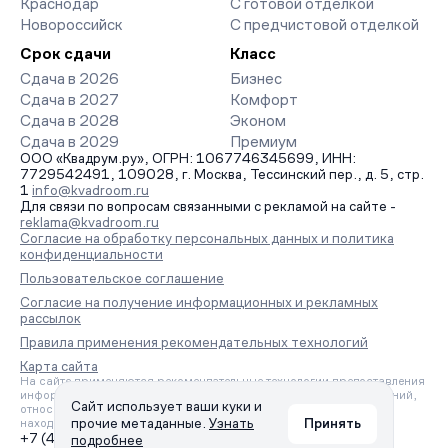
Краснодар
С готовой отделкой
Новороссийск
С предчистовой отделкой
Срок сдачи
Класс
Сдача в 2026
Бизнес
Сдача в 2027
Комфорт
Сдача в 2028
Эконом
Сдача в 2029
Премиум
ООО «Квадрум.ру», ОГРН: 1067746345699, ИНН:
7729542491, 109028, г. Москва, Тессинский пер., д. 5, стр.
1
info@kvadroom.ru
Для связи по вопросам связанными с рекламой на сайте -
reklama@kvadroom.ru
Согласие на обработку персональных данных и политика
конфиденциальности
Пользовательское соглашение
Согласие на получение информационных и рекламных
рассылок
Правила применения рекомендательных технологий
Карта сайта
На сайте применяются рекомендательные технологии предоставления
информации на основе сбора, систематизации и анализа сведений,
Сайт использует ваши куки и
относящихся к предпочтениям пользователей сети «Интернет»,
прочие метаданные.
Узнать
Принять
находящихся на территории Российской Федерации.
+7 (495) 157-88-80
подробнее