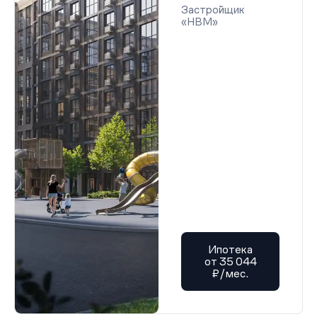
Застройщик
«НВМ»
Ипотека
от 35 044
₽/мес.