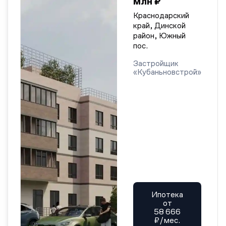
млн ₽
Краснодарский
край, Динской
район, Южный
пос.
Застройщик
«Кубаньновстрой»
Ипотека
от
58 666
₽/мес.