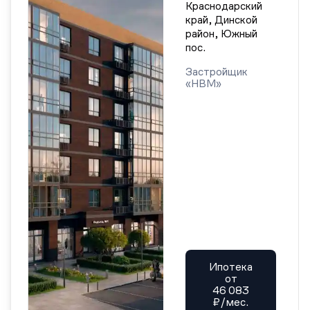
Краснодарский
край, Динской
район, Южный
пос.
Застройщик
«НВМ»
Ипотека
от
46 083
₽/мес.