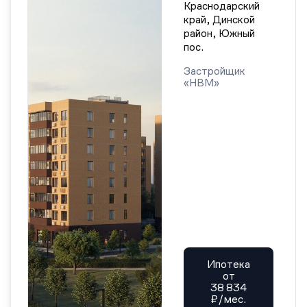
Краснодарский
край, Динской
район, Южный
пос.
Застройщик
«НВМ»
Ипотека
от
38 834
₽/мес.