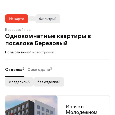
На карте
Фильтры
1
Березовый пос.
Однокомнатные квартиры в
поселоке Березовый
По умолчанию
4 новостройки
2
3
Отделка
Срок сдачи
с отделкой
3
без отделки
3
Иначе в
Молодежном