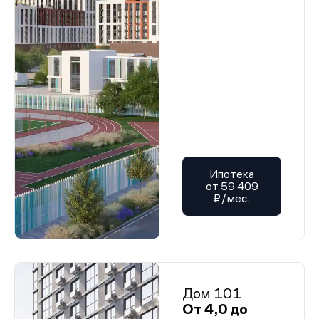
Ипотека
от 59 409
₽/мес.
Дом 101
От 4,0 до