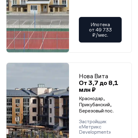
Ипотека
от 49 733
₽/мес.
Нова Вита
От 3,7 до 8,1
млн ₽
Краснодар,
Прикубанский,
Березовый пос.
Застройщик
«Метрикс
Develoрment»