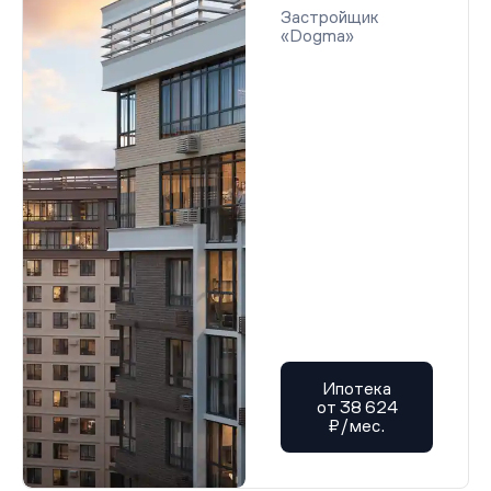
Застройщик
«Dogma»
Ипотека
от 38 624
₽/мес.