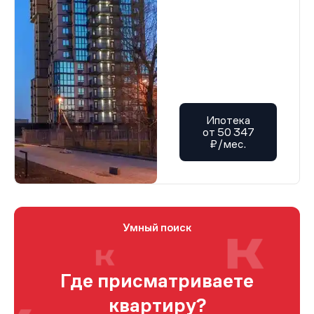
Ипотека
от 50 347
₽/мес.
Умный поиск
Где присматриваете
квартиру?