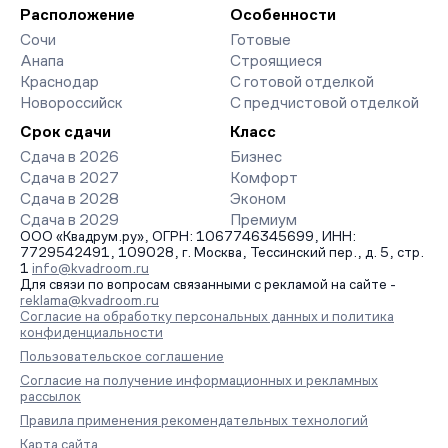
организует просмотр и поможет одобрить ипотеку по
Расположение
Особенности
минимальной ставке. Чтобы зафиксировать цену, оставьте
Сочи
Готовые
заявку на обратный звонок.
Анапа
Строящиеся
Краснодар
С готовой отделкой
Новороссийск
С предчистовой отделкой
Срок сдачи
Класс
Сдача в 2026
Бизнес
Сдача в 2027
Комфорт
Сдача в 2028
Эконом
Сдача в 2029
Премиум
ООО «Квадрум.ру», ОГРН: 1067746345699, ИНН:
7729542491, 109028, г. Москва, Тессинский пер., д. 5, стр.
1
info@kvadroom.ru
Для связи по вопросам связанными с рекламой на сайте -
reklama@kvadroom.ru
Согласие на обработку персональных данных и политика
конфиденциальности
Пользовательское соглашение
Согласие на получение информационных и рекламных
рассылок
Правила применения рекомендательных технологий
Карта сайта