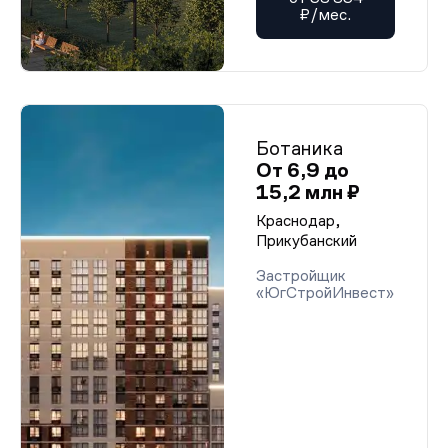
₽/мес.
Ботаника
От 6,9 до
15,2 млн ₽
Краснодар,
Прикубанский
Застройщик
«ЮгСтройИнвест»