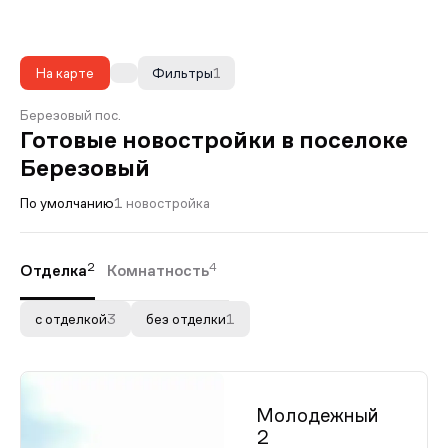
На карте
Фильтры
1
Березовый пос.
Готовые новостройки в поселоке
Березовый
По умолчанию
1 новостройка
2
4
Отделка
Комнатность
с отделкой
3
без отделки
1
Молодежный
2