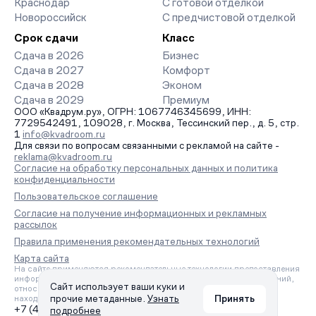
Краснодар
С готовой отделкой
Новороссийск
С предчистовой отделкой
Срок сдачи
Класс
Сдача в 2026
Бизнес
Сдача в 2027
Комфорт
Сдача в 2028
Эконом
Сдача в 2029
Премиум
ООО «Квадрум.ру», ОГРН: 1067746345699, ИНН:
7729542491, 109028, г. Москва, Тессинский пер., д. 5, стр.
1
info@kvadroom.ru
Для связи по вопросам связанными с рекламой на сайте -
reklama@kvadroom.ru
Согласие на обработку персональных данных и политика
конфиденциальности
Пользовательское соглашение
Согласие на получение информационных и рекламных
рассылок
Правила применения рекомендательных технологий
Карта сайта
На сайте применяются рекомендательные технологии предоставления
информации на основе сбора, систематизации и анализа сведений,
Сайт использует ваши куки и
относящихся к предпочтениям пользователей сети «Интернет»,
прочие метаданные.
Узнать
Принять
находящихся на территории Российской Федерации.
+7 (495) 157-88-80
подробнее