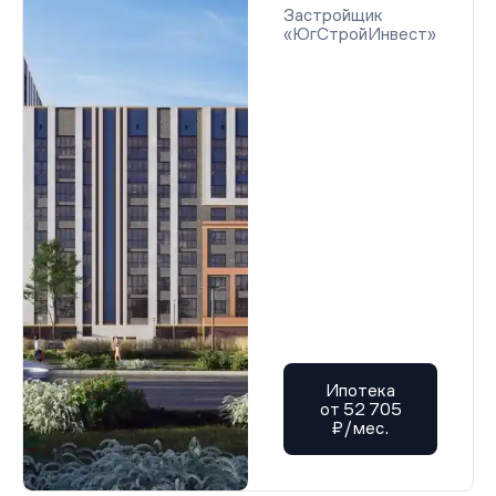
Застройщик
«ЮгСтройИнвест»
Ипотека
от 52 705
₽/мес.