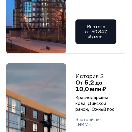
Ипотека
от 50 347
₽/мес.
История 2
От 5,2 до
10,0 млн ₽
Краснодарский
край, Динской
район, Южный пос.
Застройщик
«НВМ»