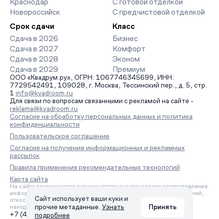
Краснодар
С готовой отделкой
Новороссийск
С предчистовой отделкой
Срок сдачи
Класс
Сдача в 2026
Бизнес
Сдача в 2027
Комфорт
Сдача в 2028
Эконом
Сдача в 2029
Премиум
ООО «Квадрум.ру», ОГРН: 1067746345699, ИНН:
7729542491, 109028, г. Москва, Тессинский пер., д. 5, стр.
1
info@kvadroom.ru
Для связи по вопросам связанными с рекламой на сайте -
reklama@kvadroom.ru
Согласие на обработку персональных данных и политика
конфиденциальности
Пользовательское соглашение
Согласие на получение информационных и рекламных
рассылок
Правила применения рекомендательных технологий
Карта сайта
На сайте применяются рекомендательные технологии предоставления
информации на основе сбора, систематизации и анализа сведений,
Сайт использует ваши куки и
относящихся к предпочтениям пользователей сети «Интернет»,
прочие метаданные.
Узнать
Принять
находящихся на территории Российской Федерации.
+7 (495) 157-88-80
подробнее