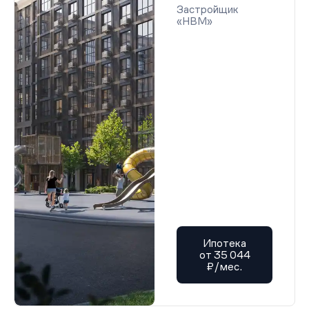
Застройщик
«НВМ»
Ипотека
от 35 044
₽/мес.