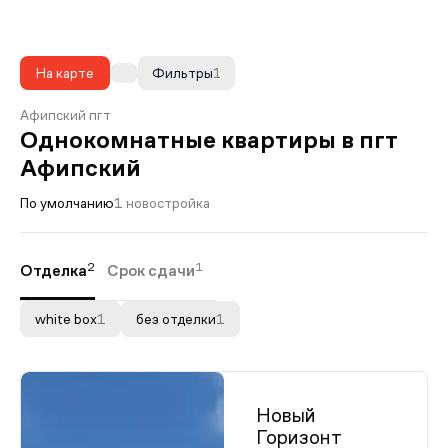
На карте
Фильтры
1
Афипский пгт
Однокомнатные квартиры в пгт
Афипский
По умолчанию
1 новостройка
2
1
Отделка
Срок сдачи
white box
1
без отделки
1
Новый
Горизонт