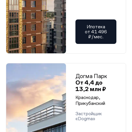
Ипотека
от 41 496
₽/мес.
Догма Парк
От 4,4 до
13,2 млн ₽
Краснодар,
Прикубанский
Застройщик
«Dogma»