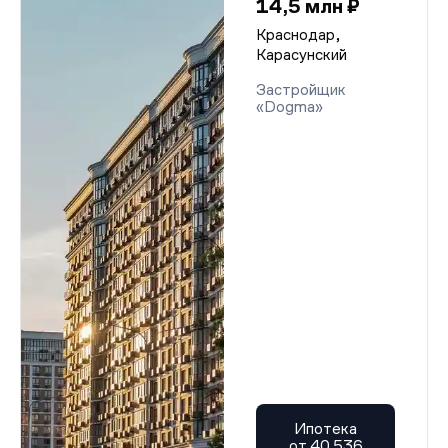
14,5 млн ₽
Краснодар,
Карасунский
Застройщик
«Dogma»
Ипотека
от 40 536