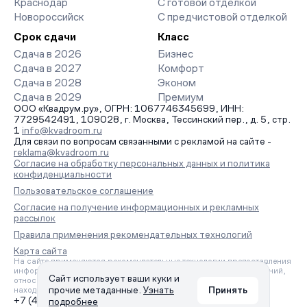
Краснодар
С готовой отделкой
Новороссийск
С предчистовой отделкой
Срок сдачи
Класс
Сдача в 2026
Бизнес
Сдача в 2027
Комфорт
Сдача в 2028
Эконом
Сдача в 2029
Премиум
ООО «Квадрум.ру», ОГРН: 1067746345699, ИНН:
7729542491, 109028, г. Москва, Тессинский пер., д. 5, стр.
1
info@kvadroom.ru
Для связи по вопросам связанными с рекламой на сайте -
reklama@kvadroom.ru
Согласие на обработку персональных данных и политика
конфиденциальности
Пользовательское соглашение
Согласие на получение информационных и рекламных
рассылок
Правила применения рекомендательных технологий
Карта сайта
На сайте применяются рекомендательные технологии предоставления
информации на основе сбора, систематизации и анализа сведений,
Сайт использует ваши куки и
относящихся к предпочтениям пользователей сети «Интернет»,
прочие метаданные.
Узнать
Принять
находящихся на территории Российской Федерации.
+7 (495) 157-88-80
подробнее