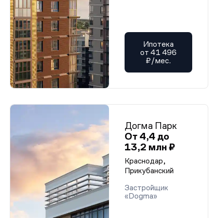
Ипотека
от 41 496
₽/мес.
Догма Парк
От 4,4 до
13,2 млн ₽
Краснодар,
Прикубанский
Застройщик
«Dogma»