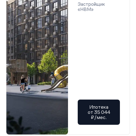
Застройщик
«НВМ»
Ипотека
от 35 044
₽/мес.