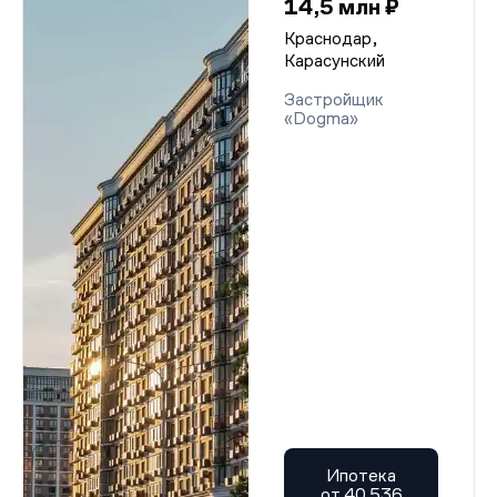
14,5 млн ₽
Краснодар,
Карасунский
Застройщик
«Dogma»
Ипотека
от 40 536