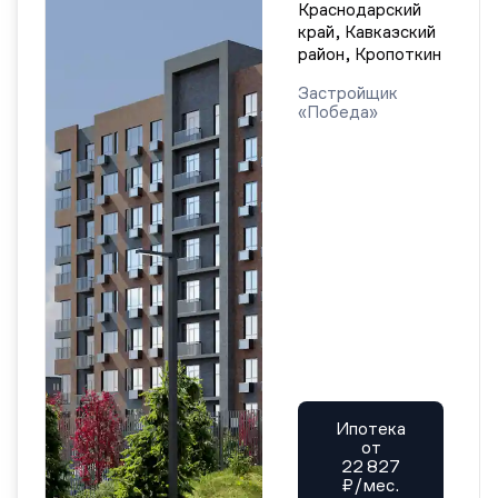
Краснодарский
край, Кавказский
район, Кропоткин
Застройщик
«Победа»
Ипотека
от
22 827
₽/мес.