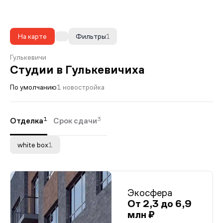
На карте
Фильтры
1
Гулькевичи
Студии в Гулькевичиха
По умолчанию
1 новостройка
1
3
Отделка
Срок сдачи
white box
1
Экосфера
От 2,3 до 6,9
млн ₽