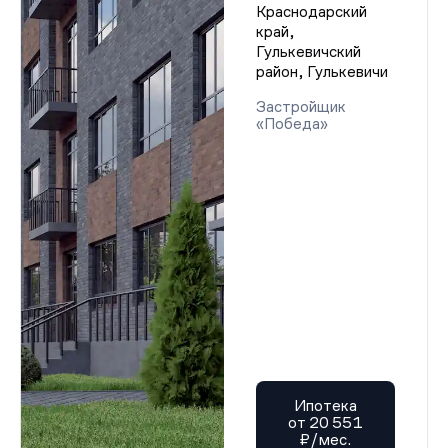
Краснодарский
край,
Гулькевичский
район, Гулькевичи
Застройщик
«Победа»
Ипотека
от 20 551
₽/мес.