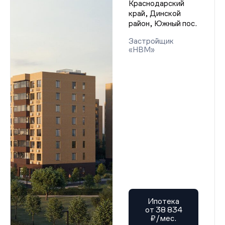
Краснодарский
край, Динской
район, Южный пос.
Застройщик
«НВМ»
Ипотека
от 38 834
₽/мес.