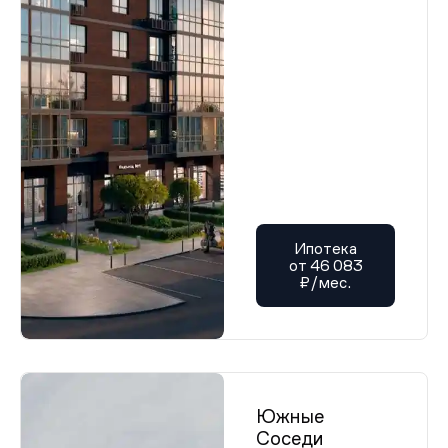
Ипотека
от 46 083
₽/мес.
Южные
Соседи