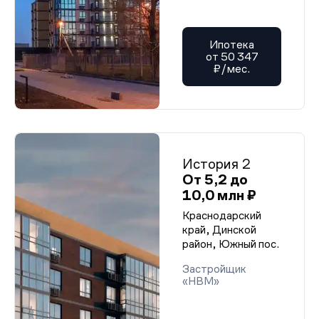
Ипотека
от 50 347
₽/мес.
История 2
От 5,2 до
10,0 млн ₽
Краснодарский
край, Динской
район, Южный пос.
Застройщик
«НВМ»