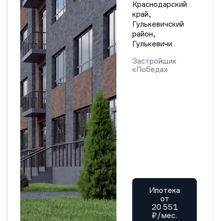
Краснодарский
край,
Гулькевичский
район,
Гулькевичи
Застройщик
«Победа»
Ипотека
от
20 551
₽/мес.