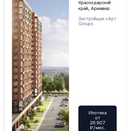
Краснодарский
край, Армавир
Застройщик «Арт
Group»
Ипотека
от
26 907
₽/мес.