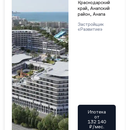
Краснодарский
край, Анапский
район, Анапа
Застройщик
«Развитие»
Ипотека
от
132 140
₽/мес.