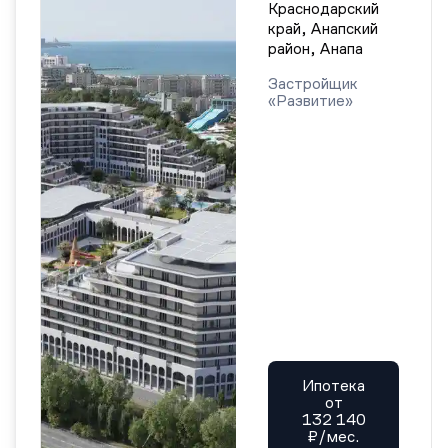
Краснодарский
край, Анапский
район, Анапа
Застройщик
«Развитие»
Ипотека
от
132 140
₽/мес.