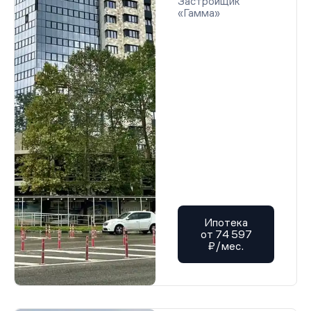
Застройщик
«Гамма»
Ипотека
от 74 597
₽/мес.