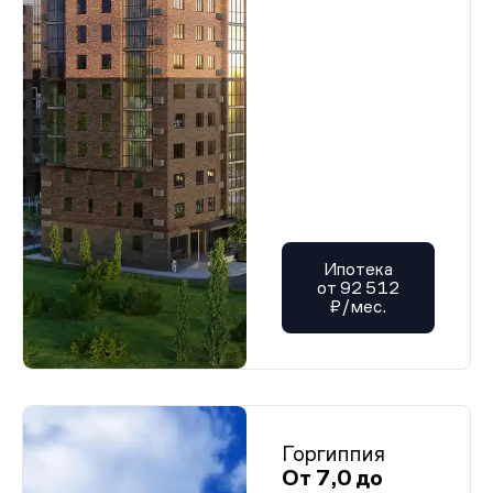
Ипотека
от 92 512
₽/мес.
Горгиппия
От 7,0 до