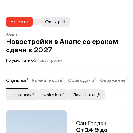
На карте
Фильтры
1
Анапа
Новостройки в Анапе со сроком
сдачи в 2027
По умолчанию
2 новостройки
3
5
2
1
Отделка
Комнатность
Срок сдачи
Окружение
с отделкой
6
white box
2
Показать ещё
Сан Гарден
От 14,9 до