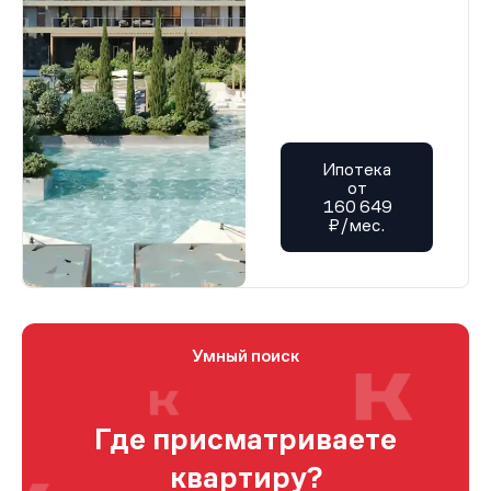
Ипотека
от
160 649
₽/мес.
Умный поиск
Где присматриваете
квартиру?