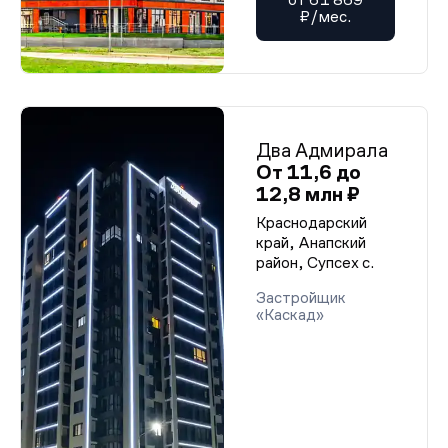
₽/мес.
Два Адмирала
От 11,6 до
12,8 млн ₽
Краснодарский
край, Анапский
район, Супсех с.
Застройщик
«Каскад»