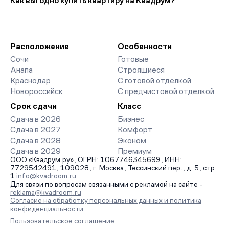
Как выгодно купить квартиру на Квадрум?
выше прошлого месяца.
страницах ЖК доступны отзывы жильцов о качестве
строительства, интерактивный генплан корпусов, сроки
Мы работаем без наценок по официальным ценам
сдачи, особенности благоустройства дворов и паркингов.
девелоперов, включая закрытые старты продаж и скидки.
База обновляется напрямую от застройщиков.
Наш эксперт бесплатно подберет ЖК под ваш бюджет,
организует просмотр и поможет одобрить ипотеку по
Расположение
Особенности
минимальной ставке. Чтобы зафиксировать цену, оставьте
Сочи
Готовые
заявку на обратный звонок.
Анапа
Строящиеся
Краснодар
С готовой отделкой
Новороссийск
С предчистовой отделкой
Срок сдачи
Класс
Сдача в 2026
Бизнес
Сдача в 2027
Комфорт
Сдача в 2028
Эконом
Сдача в 2029
Премиум
ООО «Квадрум.ру», ОГРН: 1067746345699, ИНН:
7729542491, 109028, г. Москва, Тессинский пер., д. 5, стр.
1
info@kvadroom.ru
Для связи по вопросам связанными с рекламой на сайте -
reklama@kvadroom.ru
Согласие на обработку персональных данных и политика
конфиденциальности
Пользовательское соглашение