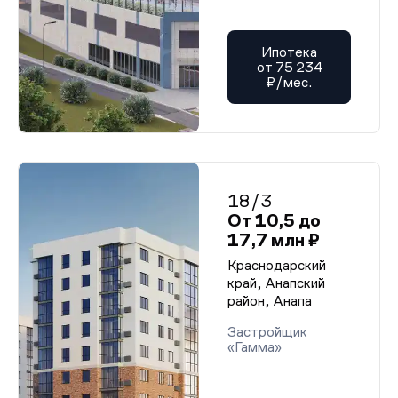
Ипотека
от 75 234
₽/мес.
18/3
От 10,5 до
17,7 млн ₽
Краснодарский
край, Анапский
район, Анапа
Застройщик
«Гамма»