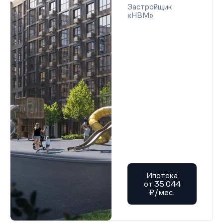
Застройщик
«НВМ»
Ипотека
от 35 044
₽/мес.