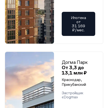
Ипотека
от
31 169
₽/мес.
Догма Парк
От 3,3 до
13,1 млн ₽
Краснодар,
Прикубанский
Застройщик
«Dogma»