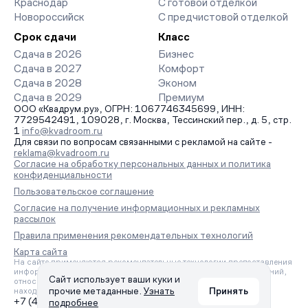
Краснодар
С готовой отделкой
Новороссийск
С предчистовой отделкой
Срок сдачи
Класс
Сдача в 2026
Бизнес
Сдача в 2027
Комфорт
Сдача в 2028
Эконом
Сдача в 2029
Премиум
ООО «Квадрум.ру», ОГРН: 1067746345699, ИНН:
7729542491, 109028, г. Москва, Тессинский пер., д. 5, стр.
1
info@kvadroom.ru
Для связи по вопросам связанными с рекламой на сайте -
reklama@kvadroom.ru
Согласие на обработку персональных данных и политика
конфиденциальности
Пользовательское соглашение
Согласие на получение информационных и рекламных
рассылок
Правила применения рекомендательных технологий
Карта сайта
На сайте применяются рекомендательные технологии предоставления
информации на основе сбора, систематизации и анализа сведений,
Сайт использует ваши куки и
относящихся к предпочтениям пользователей сети «Интернет»,
прочие метаданные.
Узнать
Принять
находящихся на территории Российской Федерации.
+7 (495) 157-88-80
подробнее