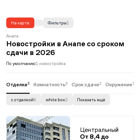
На карте
Фильтры
1
Анапа
Новостройки в Анапе со сроком
сдачи в 2026
По умолчанию
1 новостройка
3
5
2
1
Отделка
Комнатность
Срок сдачи
Окружение
с отделкой
6
white box
2
Показать ещё
Центральный
От 8,4 до